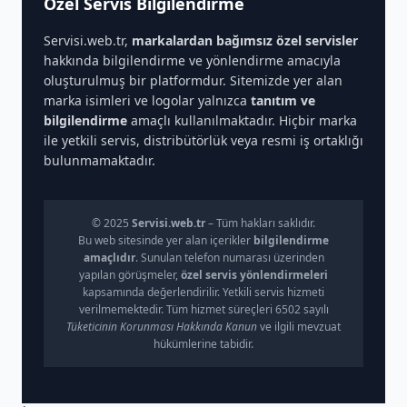
Özel Servis Bilgilendirme
Servisi.web.tr,
markalardan bağımsız özel servisler
hakkında bilgilendirme ve yönlendirme amacıyla
oluşturulmuş bir platformdur. Sitemizde yer alan
marka isimleri ve logolar yalnızca
tanıtım ve
bilgilendirme
amaçlı kullanılmaktadır. Hiçbir marka
ile yetkili servis, distribütörlük veya resmi iş ortaklığı
bulunmamaktadır.
© 2025
Servisi.web.tr
– Tüm hakları saklıdır.
Bu web sitesinde yer alan içerikler
bilgilendirme
amaçlıdır
. Sunulan telefon numarası üzerinden
yapılan görüşmeler,
özel servis yönlendirmeleri
kapsamında değerlendirilir. Yetkili servis hizmeti
verilmemektedir. Tüm hizmet süreçleri 6502 sayılı
Tüketicinin Korunması Hakkında Kanun
ve ilgili mevzuat
hükümlerine tabidir.