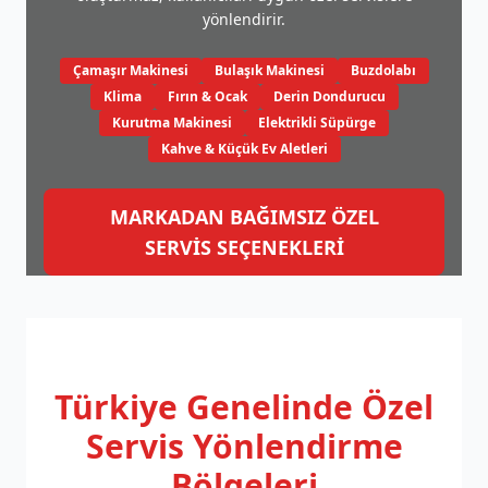
yönlendirir.
Çamaşır Makinesi
Bulaşık Makinesi
Buzdolabı
Klima
Fırın & Ocak
Derin Dondurucu
Kurutma Makinesi
Elektrikli Süpürge
Kahve & Küçük Ev Aletleri
MARKADAN BAĞIMSIZ ÖZEL
SERVİS SEÇENEKLERİ
Türkiye Genelinde
Özel
Servis Yönlendirme
Bölgeleri