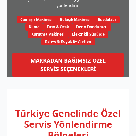
yönlendirir.
Çamaşır Makinesi
Bulaşık Makinesi
Buzdolabı
Klima
Fırın & Ocak
Derin Dondurucu
Kurutma Makinesi
Elektrikli Süpürge
Kahve & Küçük Ev Aletleri
MARKADAN BAĞIMSIZ ÖZEL
SERVİS SEÇENEKLERİ
Türkiye Genelinde
Özel
Servis Yönlendirme
Bölgeleri