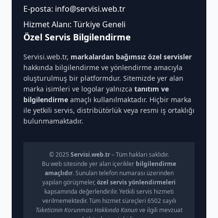
E-posta:
info@servisi.web.tr
Hizmet Alanı: Türkiye Geneli
Özel Servis Bilgilendirme
Servisi.web.tr,
markalardan bağımsız özel servisler
hakkında bilgilendirme ve yönlendirme amacıyla
oluşturulmuş bir platformdur. Sitemizde yer alan
marka isimleri ve logolar yalnızca
tanıtım ve
bilgilendirme
amaçlı kullanılmaktadır. Hiçbir marka
ile yetkili servis, distribütörlük veya resmi iş ortaklığı
bulunmamaktadır.
© 2025
Servisi.web.tr
– Tüm hakları saklıdır.
Bu web sitesinde yer alan içerikler
bilgilendirme
amaçlıdır
. Sunulan telefon numarası üzerinden
yapılan görüşmeler,
özel servis yönlendirmeleri
kapsamında değerlendirilir. Yetkili servis hizmeti
verilmemektedir. Tüm hizmet süreçleri 6502 sayılı
Tüketicinin Korunması Hakkında Kanun
ve ilgili mevzuat