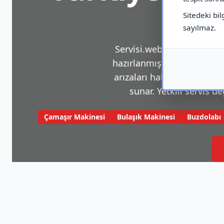
Sitedeki bil
sayılmaz.
Servisi.web.tr, beyaz eşya v
hazırlanmış bir platformdu
arızaları hakkında sık karş
sunar. Yetkili servis de
Çamaşır Makinesi
Bulaşık Makinesi
Buzdolabı