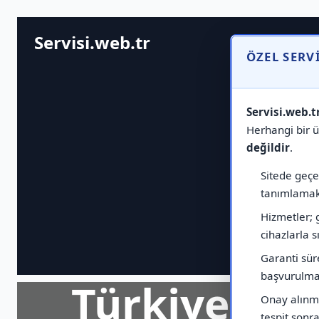
Servisi.web.tr
ÖZEL SERV
Servisi.web.t
Herhangi bir ür
değildir
.
Sitede geçen
tanımlamak 
Hizmetler; 
cihazlarla sı
Garanti sür
başvurulmas
Türkiye Ge
Onay alınma
tespit sonras