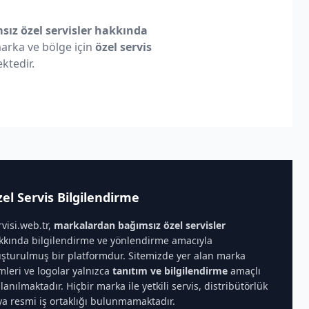
ız özel servisler hakkında
 marka ve bölge için
özel servis
ktedir.
el Servis Bilgilendirme
rvisi.web.tr,
markalardan bağımsız özel servisler
kkında bilgilendirme ve yönlendirme amacıyla
uşturulmuş bir platformdur. Sitemizde yer alan marka
imleri ve logolar yalnızca
tanıtım ve bilgilendirme
amaçlı
llanılmaktadır. Hiçbir marka ile yetkili servis, distribütörlük
ya resmi iş ortaklığı bulunmamaktadır.