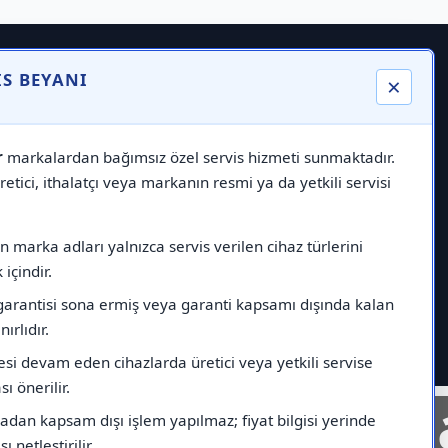
IS BEYANI
×
r
markalardan bağımsız özel servis hizmeti sunmaktadır.
etici, ithalatçı veya markanın resmi ya da yetkili servisi
 marka adları yalnızca servis verilen cihaz türlerini
içindir.
garantisi sona ermiş veya garanti kapsamı dışında kalan
nırlıdır.
esi devam eden cihazlarda üretici veya yetkili servise
ı önerilir.
nelinde
Markad
dan kapsam dışı işlem yapılmaz; fiyat bilgisi yerinde
ı netleştirilir.