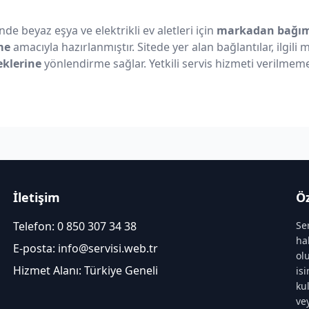
nde beyaz eşya ve elektrikli ev aletleri için
markadan bağıms
me
amacıyla hazırlanmıştır. Sitede yer alan bağlantılar, ilgili
eklerine
yönlendirme sağlar. Yetkili servis hizmeti verilmeme
İletişim
Öz
Telefon:
0 850 307 34 38
Se
ha
E-posta:
info@servisi.web.tr
ol
Hizmet Alanı: Türkiye Geneli
is
ku
ve