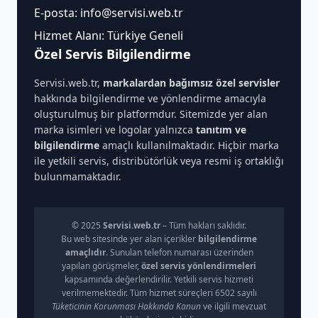
E-posta:
info@servisi.web.tr
Hizmet Alanı: Türkiye Geneli
Özel Servis Bilgilendirme
Servisi.web.tr,
markalardan bağımsız özel servisler
hakkında bilgilendirme ve yönlendirme amacıyla
oluşturulmuş bir platformdur. Sitemizde yer alan
marka isimleri ve logolar yalnızca
tanıtım ve
bilgilendirme
amaçlı kullanılmaktadır. Hiçbir marka
ile yetkili servis, distribütörlük veya resmi iş ortaklığı
bulunmamaktadır.
© 2025
Servisi.web.tr
– Tüm hakları saklıdır.
Bu web sitesinde yer alan içerikler
bilgilendirme
amaçlıdır
. Sunulan telefon numarası üzerinden
yapılan görüşmeler,
özel servis yönlendirmeleri
kapsamında değerlendirilir. Yetkili servis hizmeti
verilmemektedir. Tüm hizmet süreçleri 6502 sayılı
Tüketicinin Korunması Hakkında Kanun
ve ilgili mevzuat