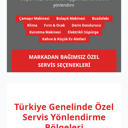
yönlendirir.
Çamaşır Makinesi
Bulaşık Makinesi
Buzdolabı
Klima
Fırın & Ocak
Derin Dondurucu
Kurutma Makinesi
Elektrikli Süpürge
Kahve & Küçük Ev Aletleri
MARKADAN BAĞIMSIZ ÖZEL
SERVİS SEÇENEKLERİ
Türkiye Genelinde
Özel
Servis Yönlendirme
Bölgeleri