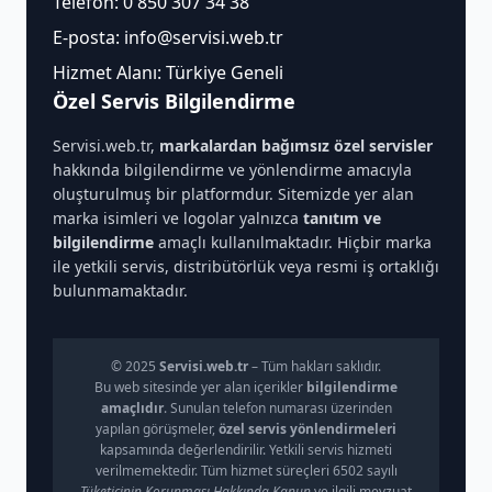
Telefon:
0 850 307 34 38
E-posta:
info@servisi.web.tr
Hizmet Alanı: Türkiye Geneli
Özel Servis Bilgilendirme
Servisi.web.tr,
markalardan bağımsız özel servisler
hakkında bilgilendirme ve yönlendirme amacıyla
oluşturulmuş bir platformdur. Sitemizde yer alan
marka isimleri ve logolar yalnızca
tanıtım ve
bilgilendirme
amaçlı kullanılmaktadır. Hiçbir marka
ile yetkili servis, distribütörlük veya resmi iş ortaklığı
bulunmamaktadır.
© 2025
Servisi.web.tr
– Tüm hakları saklıdır.
Bu web sitesinde yer alan içerikler
bilgilendirme
amaçlıdır
. Sunulan telefon numarası üzerinden
yapılan görüşmeler,
özel servis yönlendirmeleri
kapsamında değerlendirilir. Yetkili servis hizmeti
verilmemektedir. Tüm hizmet süreçleri 6502 sayılı
Tüketicinin Korunması Hakkında Kanun
ve ilgili mevzuat