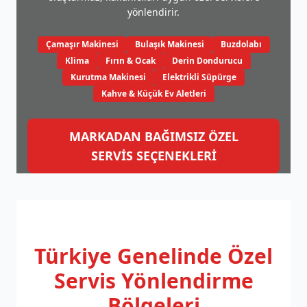
yönlendirir.
Çamaşır Makinesi
Bulaşık Makinesi
Buzdolabı
Klima
Fırın & Ocak
Derin Dondurucu
Kurutma Makinesi
Elektrikli Süpürge
Kahve & Küçük Ev Aletleri
MARKADAN BAĞIMSIZ ÖZEL
SERVİS SEÇENEKLERİ
Türkiye Genelinde
Özel
Servis Yönlendirme
Bölgeleri