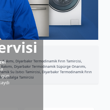
rvisi
 Bakımı, Diyarbakır Termodinamik Fırın Tamircisi,
zel
i Bakımı, Diyarbakır Termodinamik Süpürge Onarımı,
ma
mik Su Isıtıcı Tamircisi, Diyarbakır Termodinamik Fırın
ı gün
Mikrodalga Tamircisi
kaydı