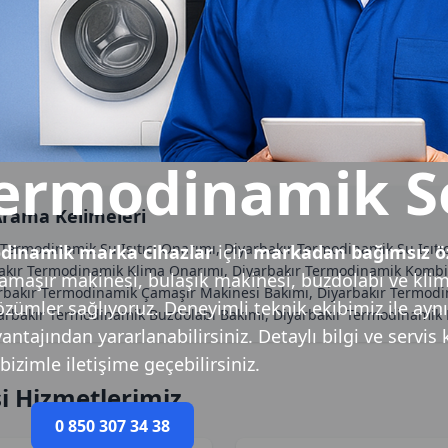
Termodinamik Se
Arama Kelimeleri
ermodinamik Su Isıtıcı Onarımı, Diyarbakır Termodinamik Su Isıtıcı
dinamik marka cihazlar
için
markadan bağımsız ö
rbakır Termodinamik Klima Onarımı, Diyarbakır Termodinamik Komb
amaşır makinesi, bulaşık makinesi, buzdolabı ve kli
bakır Termodinamik Çamaşır Makinesi Bakımı, Diyarbakır Termodina
 çözümler sağlıyoruz. Deneyimli teknik ekibimiz ile ayn
yarbakır Termodinamik Buzdolabı Bakımı, Diyarbakır Termodinamik 
ntajından yararlanabilirsiniz. Detaylı bilgi ve servis 
 bizimle iletişime geçebilirsiniz.
i Hizmetlerimiz
0 850 307 34 38