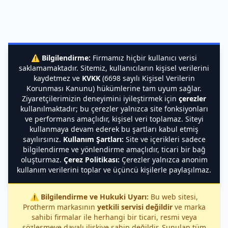
⚠️
Bilgilendirme:
Firmamız hiçbir kullanıcı verisi
saklamamaktadır. Sitemiz, kullanıcıların kişisel verilerini
kaydetmez ve
KVKK
(6698 sayılı Kişisel Verilerin
Korunması Kanunu) hükümlerine tam uyum sağlar.
Ziyaretçilerimizin deneyimini iyileştirmek için
çerezler
kullanılmaktadır; bu çerezler yalnızca site fonksiyonları
ve performans amaçlıdır, kişisel veri toplamaz. Siteyi
kullanmaya devam ederek bu şartları kabul etmiş
sayılırsınız.
Kullanım Şartları:
Site ve içerikleri sadece
bilgilendirme ve yönlendirme amaçlıdır, ticari bir bağ
oluşturmaz.
Çerez Politikası:
Çerezler yalnızca anonim
kullanım verilerini toplar ve üçüncü kişilerle paylaşılmaz.
⚠️
Bilgilendirme ve Hukuki Uyarı:
Bu web sitesi,
Protherm markasının
yetkili servisi değildir
ve marka
sahibi firmalar ile herhangi bir ticari, resmi veya
sözleşmeye dayalı ilişkiye sahip değildir. Sunulan tüm