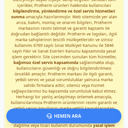
içerikler, Protherm ürünleri hakkında kullanıcıları
bilgilendirme, yönlendirme ve özel servis hizmetleri
sunma
amacıyla hazırlanmıştır. Web sitemizde yer alan
arıza, bakım, montaj ve onarım bilgileri, Protherm
markasının resmi talimat ve garanti kapsamı ile
doğrudan bağlantılı değildir. Protherm ve logoları, ilgili
marka sahiplerinin tescilli mülkiyetleridir ve izinsiz
kullanımı 6769 sayılı Sınai Mülkiyet Kanunu ile 5846
sayılı Fikir ve Sanat Eserleri Kanunu kapsamında yasal
işlem gerektirir. Site üzerinden sunulan tüm hizmetler,
bağımsız özel servis kapsamında
sağlanmakta olup,
kullanıcıların güvenliği ve doğru bilgilendirilmesi
öncelikli amaçtır. Protherm markası ile ilgili garanti,
yetkili servis ve yasal sorumluluklar yalnızca marka
sahibi firmalara aittir; sitemiz veya hizmet
sağlayıcılarımız bu kapsamda sorumluluk kabul etmez.
Herhangi bir yanlış anlaşılmayı önlemek amacıyla,
kullanıcılarımıza Protherm ürünlerinin resmi garanti ve
yetkili servis koşullarını marka yetkili kaynaklarından
kontrol etmeleri önerilir. Bu site ve içerikleri, ilgili yasal
HEMEN ARA
mevzuat uyarınca korunmakta olup, izinsiz kopyalama,
dağıtma veya ticari kullanım durumunda
yasal işlem