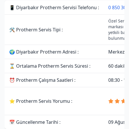
📱 Diyarbakır Protherm Servisi Telefonu :
0 850 307
Özel Servi
markası il
🛠 Protherm Servis Tipi :
yetkili bağ
bulunmama
🌍 Diyarbakır Protherm Adresi :
Merkez, /
⌛ Ortalama Protherm Servis Süresi :
60 dakika
⏰ Protherm Çalışma Saatleri :
08:30 - 19
⭐ Protherm Servis Yorumu :
📅 Güncellenme Tarihi :
09 Ağust