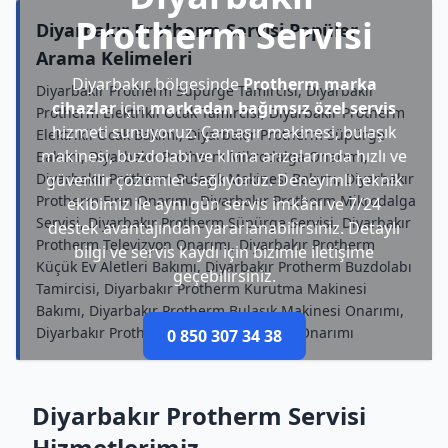
Protherm Servisi
Diyarbakır Protherm Servisi Popüler
Arama Kelimeleri
Diyarbakır bölgesinde
Protherm marka
Diyarbakır Protherm Süpürge Tamircisi, Diyarbakır
cihazlar
için
markadan bağımsız özel servis
Protherm Elektrikli Ocak Tamircisi, Diyarbakır Protherm
hizmeti sunuyoruz. Çamaşır makinesi, bulaşık
Elektrikli Ocak Bakımı, Diyarbakır Protherm Süpürge
makinesi, buzdolabı ve klima arızalarında hızlı ve
Bakımı, Diyarbakır Protherm Mikrodalga Onarımı,
Diyarbakır Protherm Bulaşık Makinesi Bakımı, Diyarbakır
güvenilir çözümler sağlıyoruz. Deneyimli teknik
Protherm Fırın Onarımı, Diyarbakır Protherm Mikrodalga
ekibimiz ile aynı gün servis imkânı ve 7/24
Servisi, Diyarbakır Protherm Süpürge Servisi, Diyarbakır
destek avantajından yararlanabilirsiniz. Detaylı
Protherm Televizyon Onarımı, Diyarbakır Protherm
bilgi ve servis kaydı için bizimle iletişime
Küçük Ev Aletleri Bakımı, Diyarbakır Protherm Buzdolabı
geçebilirsiniz.
Tamircisi, Diyarbakır Protherm Kurutma Makinesi
Bakımı, Diyarbakır Protherm Bulaşık Makinesi Onarımı,
Diyarbakır Protherm Çamaşır Makinesi Onarımı
0 850 307 34 38
Diyarbakır Protherm Servisi
Hizmetlerimiz