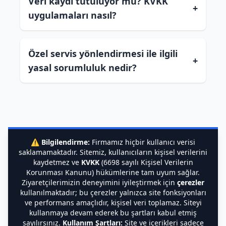
Veri kaydı tutuluyor mu? KVKK
+
uygulamaları nasıl?
Özel servis yönlendirmesi ile ilgili
+
yasal sorumluluk nedir?
⚠️
Bilgilendirme:
Firmamız hiçbir kullanıcı verisi
saklamamaktadır. Sitemiz, kullanıcıların kişisel verilerini
kaydetmez ve
KVKK
(6698 sayılı Kişisel Verilerin
Korunması Kanunu) hükümlerine tam uyum sağlar.
Ziyaretçilerimizin deneyimini iyileştirmek için
çerezler
kullanılmaktadır; bu çerezler yalnızca site fonksiyonları
ve performans amaçlıdır, kişisel veri toplamaz. Siteyi
kullanmaya devam ederek bu şartları kabul etmiş
sayılırsınız.
Kullanım Şartları:
Site ve içerikleri sadece