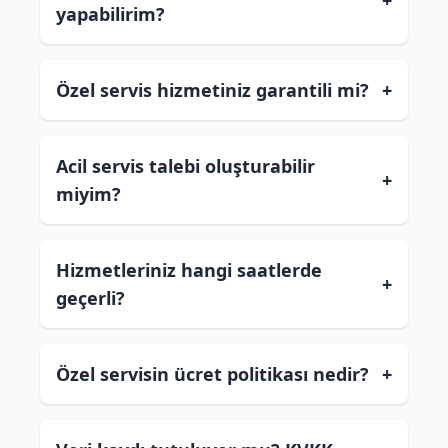
+
yapabilirim?
Özel servis hizmetiniz garantili mi?
+
Acil servis talebi oluşturabilir
+
miyim?
Hizmetleriniz hangi saatlerde
+
geçerli?
Özel servisin ücret politikası nedir?
+