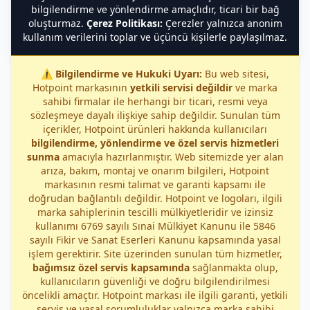
bilgilendirme ve yönlendirme amaçlıdır, ticari bir bağ
oluşturmaz.
Çerez Politikası:
Çerezler yalnızca anonim
kullanım verilerini toplar ve üçüncü kişilerle paylaşılmaz.
⚠️
Bilgilendirme ve Hukuki Uyarı:
Bu web sitesi,
Hotpoint markasının
yetkili servisi değildir
ve marka
sahibi firmalar ile herhangi bir ticari, resmi veya
sözleşmeye dayalı ilişkiye sahip değildir. Sunulan tüm
içerikler, Hotpoint ürünleri hakkında kullanıcıları
bilgilendirme, yönlendirme ve özel servis hizmetleri
sunma
amacıyla hazırlanmıştır. Web sitemizde yer alan
arıza, bakım, montaj ve onarım bilgileri, Hotpoint
markasının resmi talimat ve garanti kapsamı ile
doğrudan bağlantılı değildir. Hotpoint ve logoları, ilgili
marka sahiplerinin tescilli mülkiyetleridir ve izinsiz
kullanımı 6769 sayılı Sınai Mülkiyet Kanunu ile 5846
sayılı Fikir ve Sanat Eserleri Kanunu kapsamında yasal
işlem gerektirir. Site üzerinden sunulan tüm hizmetler,
bağımsız özel servis kapsamında
sağlanmakta olup,
kullanıcıların güvenliği ve doğru bilgilendirilmesi
öncelikli amaçtır. Hotpoint markası ile ilgili garanti, yetkili
servis ve yasal sorumluluklar yalnızca marka sahibi