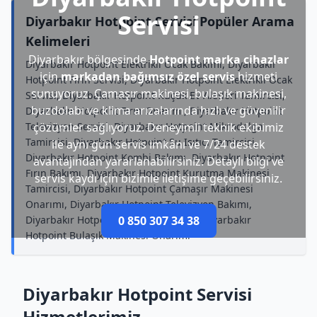
Servisi
Diyarbakır Hotpoint Servisi Popüler Arama
Kelimeleri
Diyarbakır bölgesinde
Hotpoint marka cihazlar
Diyarbakır Hotpoint Elektrikli Ocak Bakımı, Diyarbakır
için
markadan bağımsız özel servis
hizmeti
Hotpoint Fırın Servisi, Diyarbakır Hotpoint Elektrikli Ocak
sunuyoruz. Çamaşır makinesi, bulaşık makinesi,
Servisi, Diyarbakır Hotpoint Küçük Ev Aletleri Tamircisi,
buzdolabı ve klima arızalarında hızlı ve güvenilir
Diyarbakır Hotpoint Fırın Onarımı, Diyarbakır Hotpoint
Televizyon Servisi, Diyarbakır Hotpoint Mikrodalga
çözümler sağlıyoruz. Deneyimli teknik ekibimiz
Tamircisi, Diyarbakır Hotpoint Su Isıtıcı Tamircisi,
ile aynı gün servis imkânı ve 7/24 destek
Diyarbakır Hotpoint Kombi Bakımı, Diyarbakır Hotpoint
avantajından yararlanabilirsiniz. Detaylı bilgi ve
Fırın Bakımı, Diyarbakır Hotpoint Kurutma Makinesi
servis kaydı için bizimle iletişime geçebilirsiniz.
Tamircisi, Diyarbakır Hotpoint Çamaşır Makinesi
Onarımı, Diyarbakır Hotpoint Televizyon Bakımı,
Diyarbakır Hotpoint Süpürge Bakımı, Diyarbakır
0 850 307 34 38
Hotpoint Bulaşık Makinesi Onarımı
Diyarbakır Hotpoint Servisi
Hizmetlerimiz