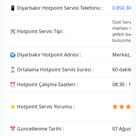
📱 Diyarbakır Hotpoint Servisi Telefonu :
0 850 307 
Özel Servist
markası ile
🛠 Hotpoint Servis Tipi :
yetkili bağl
bulunmamak
🌍 Diyarbakır Hotpoint Adresi :
Merkez, /
⌛ Ortalama Hotpoint Servis Süresi :
60 dakika
⏰ Hotpoint Çalışma Saatleri :
08:30 - 19
⭐ Hotpoint Servis Yorumu :
📅 Güncellenme Tarihi :
07 Ağusto