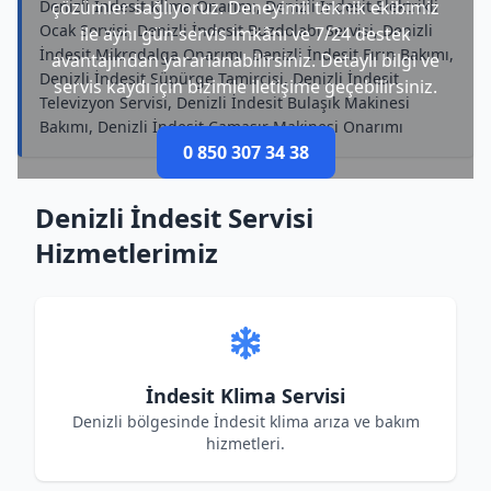
Denizli İndesit Klima Onarımı, Denizli İndesit Elektrikli
çözümler sağlıyoruz. Deneyimli teknik ekibimiz
Ocak Servisi, Denizli İndesit Buzdolabı Servisi, Denizli
ile aynı gün servis imkânı ve 7/24 destek
İndesit Mikrodalga Onarımı, Denizli İndesit Fırın Bakımı,
avantajından yararlanabilirsiniz. Detaylı bilgi ve
Denizli İndesit Süpürge Tamircisi, Denizli İndesit
servis kaydı için bizimle iletişime geçebilirsiniz.
Televizyon Servisi, Denizli İndesit Bulaşık Makinesi
Bakımı, Denizli İndesit Çamaşır Makinesi Onarımı
0 850 307 34 38
Denizli İndesit Servisi
Hizmetlerimiz
İndesit Klima Servisi
Denizli bölgesinde İndesit klima arıza ve bakım
hizmetleri.