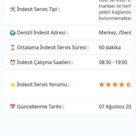
markası ile herhan
🛠 İndesit Servis Tipi :
yetkili bağlantısı
bulunmamaktadır
🌍 Denizli İndesit Adresi :
Merkez, /Denizli
⌛ Ortalama İndesit Servis Süresi :
60 dakika
⏰ İndesit Çalışma Saatleri :
08:30 - 19:00
4
⭐ İndesit Servis Yorumu :
8
Y
📅 Güncellenme Tarihi :
07 Ağustos 202