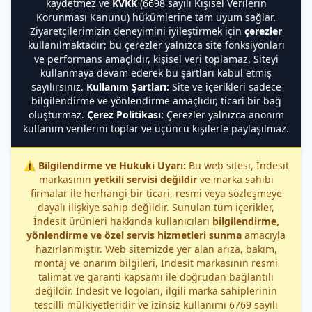
kaydetmez ve
KVKK
(6698 sayılı Kişisel Verilerin
Korunması Kanunu) hükümlerine tam uyum sağlar.
Ziyaretçilerimizin deneyimini iyileştirmek için
çerezler
kullanılmaktadır; bu çerezler yalnızca site fonksiyonları
ve performans amaçlıdır, kişisel veri toplamaz. Siteyi
kullanmaya devam ederek bu şartları kabul etmiş
sayılırsınız.
Kullanım Şartları:
Site ve içerikleri sadece
bilgilendirme ve yönlendirme amaçlıdır, ticari bir bağ
oluşturmaz.
Çerez Politikası:
Çerezler yalnızca anonim
kullanım verilerini toplar ve üçüncü kişilerle paylaşılmaz.
⚠️
Bilgilendirme ve Hukuki Uyarı:
Bu web sitesi, İndesit
markasının
yetkili servisi değildir
ve marka sahibi
firmalar ile herhangi bir ticari, resmi veya sözleşmeye
dayalı ilişkiye sahip değildir. Sunulan tüm içerikler,
İndesit ürünleri hakkında kullanıcıları
bilgilendirme,
yönlendirme ve özel servis hizmetleri sunma
amacıyla
hazırlanmıştır. Web sitemizde yer alan arıza, bakım,
montaj ve onarım bilgileri, İndesit markasının resmi
talimat ve garanti kapsamı ile doğrudan bağlantılı
değildir. İndesit ve logoları, ilgili marka sahiplerinin
tescilli mülkiyetleridir ve izinsiz kullanımı 6769 sayılı