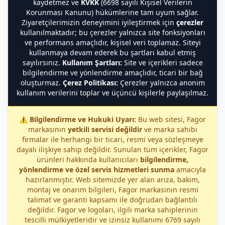
kaydetmez ve
KVKK
(6698 sayılı Kişisel Verilerin
Korunması Kanunu) hükümlerine tam uyum sağlar.
Ziyaretçilerimizin deneyimini iyileştirmek için
çerezler
kullanılmaktadır; bu çerezler yalnızca site fonksiyonları
ve performans amaçlıdır, kişisel veri toplamaz. Siteyi
kullanmaya devam ederek bu şartları kabul etmiş
sayılırsınız.
Kullanım Şartları:
Site ve içerikleri sadece
bilgilendirme ve yönlendirme amaçlıdır, ticari bir bağ
oluşturmaz.
Çerez Politikası:
Çerezler yalnızca anonim
kullanım verilerini toplar ve üçüncü kişilerle paylaşılmaz.
⚠️
Bilgilendirme ve Hukuki Uyarı:
Bu web sitesi, Fagor
markasının
yetkili servisi değildir
ve marka sahibi
firmalar ile herhangi bir ticari, resmi veya sözleşmeye
dayalı ilişkiye sahip değildir. Sunulan tüm içerikler, Fagor
ürünleri hakkında kullanıcıları
bilgilendirme,
yönlendirme ve özel servis hizmetleri sunma
amacıyla
hazırlanmıştır. Web sitemizde yer alan arıza, bakım,
montaj ve onarım bilgileri, Fagor markasının resmi
talimat ve garanti kapsamı ile doğrudan bağlantılı
değildir. Fagor ve logoları, ilgili marka sahiplerinin
tescilli mülkiyetleridir ve izinsiz kullanımı 6769 sayılı