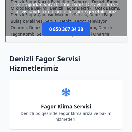
Denizli Fagor Küçük Ev Aletleri Tamircisi, Denizli Fagor
avantajından yararlanabilirsiniz. Detaylı bilgi ve
Mikrodalga Bakımı, Denizli Fagor Elektrikli Ocak Bakımı,
servis kaydı için bizimle iletişime geçebilirsiniz.
Denizli Fagor Çamaşır Makinesi Servisi, Denizli Fagor
Bulaşık Makinesi Servisi, Denizli Fagor Televizyon
Onarımı, Denizli Fagor Mikrodalga Onarımı, Denizli
0 850 307 34 38
Fagor Kombi Servisi, Denizli Fagor Kombi Onarımı
Denizli Fagor Servisi
Hizmetlerimiz
Fagor Klima Servisi
Denizli bölgesinde Fagor klima arıza ve bakım
hizmetleri.