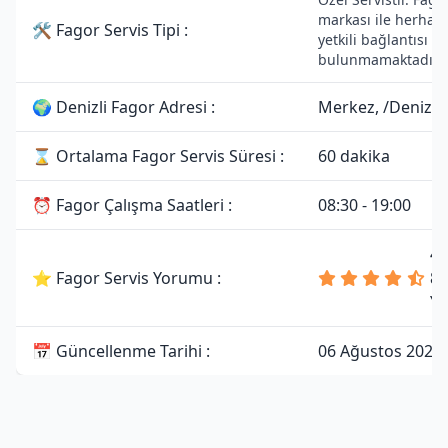
markası ile herhang
🛠 Fagor Servis Tipi :
yetkili bağlantısı
bulunmamaktadır.
🌍 Denizli Fagor Adresi :
Merkez, /Denizli
⌛ Ortalama Fagor Servis Süresi :
60 dakika
⏰ Fagor Çalışma Saatleri :
08:30 - 19:00
4.
⭐ Fagor Servis Yorumu :
81
Y
📅 Güncellenme Tarihi :
06 Ağustos 2026