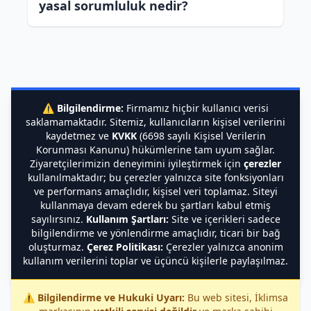
yasal sorumluluk nedir?
⚠️
Bilgilendirme:
Firmamız hiçbir kullanıcı verisi
saklamamaktadır. Sitemiz, kullanıcıların kişisel verilerini
kaydetmez ve
KVKK
(6698 sayılı Kişisel Verilerin
Korunması Kanunu) hükümlerine tam uyum sağlar.
Ziyaretçilerimizin deneyimini iyileştirmek için
çerezler
kullanılmaktadır; bu çerezler yalnızca site fonksiyonları
ve performans amaçlıdır, kişisel veri toplamaz. Siteyi
kullanmaya devam ederek bu şartları kabul etmiş
sayılırsınız.
Kullanım Şartları:
Site ve içerikleri sadece
bilgilendirme ve yönlendirme amaçlıdır, ticari bir bağ
oluşturmaz.
Çerez Politikası:
Çerezler yalnızca anonim
kullanım verilerini toplar ve üçüncü kişilerle paylaşılmaz.
⚠️
Bilgilendirme ve Hukuki Uyarı:
Bu web sitesi, İklimsa