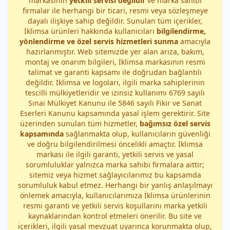
markasının
yetkili servisi değildir
ve marka sahibi
firmalar ile herhangi bir ticari, resmi veya sözleşmeye
dayalı ilişkiye sahip değildir. Sunulan tüm içerikler,
İklimsa ürünleri hakkında kullanıcıları
bilgilendirme,
yönlendirme ve özel servis hizmetleri sunma
amacıyla
hazırlanmıştır. Web sitemizde yer alan arıza, bakım,
montaj ve onarım bilgileri, İklimsa markasının resmi
talimat ve garanti kapsamı ile doğrudan bağlantılı
değildir. İklimsa ve logoları, ilgili marka sahiplerinin
tescilli mülkiyetleridir ve izinsiz kullanımı 6769 sayılı
Sınai Mülkiyet Kanunu ile 5846 sayılı Fikir ve Sanat
Eserleri Kanunu kapsamında yasal işlem gerektirir. Site
üzerinden sunulan tüm hizmetler,
bağımsız özel servis
kapsamında
sağlanmakta olup, kullanıcıların güvenliği
ve doğru bilgilendirilmesi öncelikli amaçtır. İklimsa
markası ile ilgili garanti, yetkili servis ve yasal
sorumluluklar yalnızca marka sahibi firmalara aittir;
sitemiz veya hizmet sağlayıcılarımız bu kapsamda
sorumluluk kabul etmez. Herhangi bir yanlış anlaşılmayı
önlemek amacıyla, kullanıcılarımıza İklimsa ürünlerinin
resmi garanti ve yetkili servis koşullarını marka yetkili
kaynaklarından kontrol etmeleri önerilir. Bu site ve
içerikleri, ilgili yasal mevzuat uyarınca korunmakta olup,