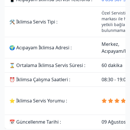
Özel Servistir.
markası ile he
🛠 İklimsa Servis Tipi :
yetkili bağlantı
bulunmamakta
Merkez,
🌍 Acıpayam İklimsa Adresi :
Acıpayam/Den
⌛ Ortalama İklimsa Servis Süresi :
60 dakika
⏰ İklimsa Çalışma Saatleri :
08:30 - 19:00
⭐ İklimsa Servis Yorumu :
📅 Güncellenme Tarihi :
09 Ağustos 