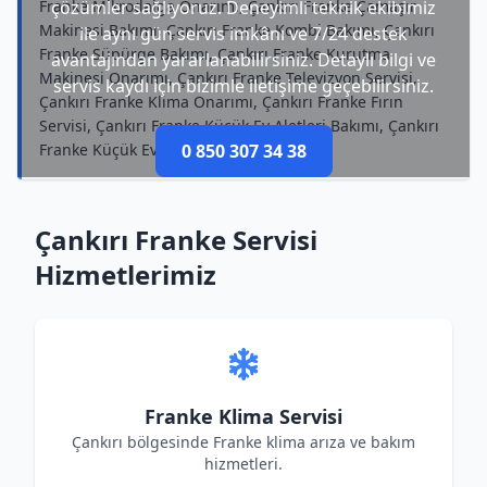
Franke Mikrodalga Onarımı, Çankırı Franke Çamaşır
çözümler sağlıyoruz. Deneyimli teknik ekibimiz
Makinesi Bakımı, Çankırı Franke Kombi Bakımı, Çankırı
ile aynı gün servis imkânı ve 7/24 destek
Franke Süpürge Bakımı, Çankırı Franke Kurutma
avantajından yararlanabilirsiniz. Detaylı bilgi ve
Makinesi Onarımı, Çankırı Franke Televizyon Servisi,
servis kaydı için bizimle iletişime geçebilirsiniz.
Çankırı Franke Klima Onarımı, Çankırı Franke Fırın
Servisi, Çankırı Franke Küçük Ev Aletleri Bakımı, Çankırı
Franke Küçük Ev Aletleri Tamircisi
0 850 307 34 38
Çankırı Franke Servisi
Hizmetlerimiz
Franke Klima Servisi
Çankırı bölgesinde Franke klima arıza ve bakım
hizmetleri.