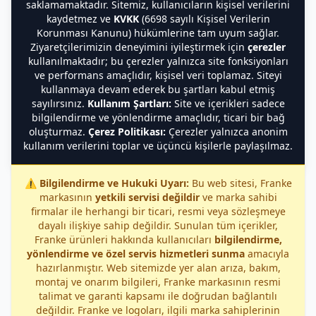
saklamamaktadır. Sitemiz, kullanıcıların kişisel verilerini
kaydetmez ve
KVKK
(6698 sayılı Kişisel Verilerin
Korunması Kanunu) hükümlerine tam uyum sağlar.
Ziyaretçilerimizin deneyimini iyileştirmek için
çerezler
kullanılmaktadır; bu çerezler yalnızca site fonksiyonları
ve performans amaçlıdır, kişisel veri toplamaz. Siteyi
kullanmaya devam ederek bu şartları kabul etmiş
sayılırsınız.
Kullanım Şartları:
Site ve içerikleri sadece
bilgilendirme ve yönlendirme amaçlıdır, ticari bir bağ
oluşturmaz.
Çerez Politikası:
Çerezler yalnızca anonim
kullanım verilerini toplar ve üçüncü kişilerle paylaşılmaz.
⚠️
Bilgilendirme ve Hukuki Uyarı:
Bu web sitesi, Franke
markasının
yetkili servisi değildir
ve marka sahibi
firmalar ile herhangi bir ticari, resmi veya sözleşmeye
dayalı ilişkiye sahip değildir. Sunulan tüm içerikler,
Franke ürünleri hakkında kullanıcıları
bilgilendirme,
yönlendirme ve özel servis hizmetleri sunma
amacıyla
hazırlanmıştır. Web sitemizde yer alan arıza, bakım,
montaj ve onarım bilgileri, Franke markasının resmi
talimat ve garanti kapsamı ile doğrudan bağlantılı
değildir. Franke ve logoları, ilgili marka sahiplerinin