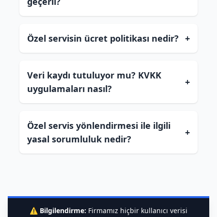
geçerli?
Özel servisin ücret politikası nedir?
+
Veri kaydı tutuluyor mu? KVKK
+
uygulamaları nasıl?
Özel servis yönlendirmesi ile ilgili
+
yasal sorumluluk nedir?
⚠️
Bilgilendirme:
Firmamız hiçbir kullanıcı verisi