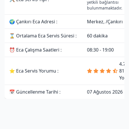
yetkili bağlantısı
bulunmamaktadır.
🌍 Çankırı Eca Adresi :
Merkez, /Çankırı
⌛ Ortalama Eca Servis Süresi :
60 dakika
⏰ Eca Çalışma Saatleri :
08:30 - 19:00
4.7 
⭐ Eca Servis Yorumu :
81
Yor
📅 Güncellenme Tarihi :
07 Ağustos 2026