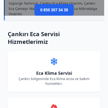
Süpürge Tamircisi, Çankırı Eca Klima Onarımı, Çankırı
Eca Çamaşır Makinesi Onarımı, Çankırı Eca Mikrodalga
0 850 307 34 38
Onarımı
Çankırı Eca Servisi
Hizmetlerimiz
Eca Klima Servisi
Çankırı bölgesinde Eca klima arıza ve bakım
hizmetleri.