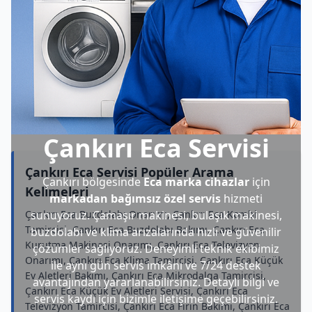
Çankırı Eca Servisi
Çankırı Eca Servisi Popüler Arama
Çankırı bölgesinde
Eca marka cihazlar
için
Kelimeleri
markadan bağımsız özel servis
hizmeti
Çankırı Eca Buzdolabı Onarımı, Çankırı Eca Kombi
sunuyoruz. Çamaşır makinesi, bulaşık makinesi,
Tamircisi, Çankırı Eca Buzdolabı Bakımı, Çankırı Eca
buzdolabı ve klima arızalarında hızlı ve güvenilir
Kurutma Makinesi Onarımı, Çankırı Eca Televizyon
çözümler sağlıyoruz. Deneyimli teknik ekibimiz
Onarımı, Çankırı Eca Klima Tamircisi, Çankırı Eca Küçük
ile aynı gün servis imkânı ve 7/24 destek
Ev Aletleri Bakımı, Çankırı Eca Mikrodalga Tamircisi,
avantajından yararlanabilirsiniz. Detaylı bilgi ve
Çankırı Eca Küçük Ev Aletleri Servisi, Çankırı Eca
servis kaydı için bizimle iletişime geçebilirsiniz.
Televizyon Tamircisi, Çankırı Eca Fırın Bakımı, Çankırı Eca