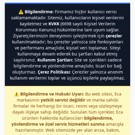
⚠️
Bilgilendirme:
Firmamız hiçbir kullanıcı verisi
saklamamaktadır. Sitemiz, kullanıcıların kişisel verilerini
kaydetmez ve
KVKK
(6698 sayılı Kişisel Verilerin
Korunması Kanunu) hükümlerine tam uyum sağlar.
Ziyaretçilerimizin deneyimini iyileştirmek için
çerezler
kullanılmaktadır; bu çerezler yalnızca site fonksiyonları
ve performans amaçlıdır, kişisel veri toplamaz. Siteyi
kullanmaya devam ederek bu şartları kabul etmiş
sayılırsınız.
Kullanım Şartları:
Site ve içerikleri sadece
bilgilendirme ve yönlendirme amaçlıdır, ticari bir bağ
oluşturmaz.
Çerez Politikası:
Çerezler yalnızca anonim
kullanım verilerini toplar ve üçüncü kişilerle paylaşılmaz.
⚠️
Bilgilendirme ve Hukuki Uyarı:
Bu web sitesi, Eca
markasının
yetkili servisi değildir
ve marka sahibi
firmalar ile herhangi bir ticari, resmi veya sözleşmeye
dayalı ilişkiye sahip değildir. Sunulan tüm içerikler, Eca
ürünleri hakkında kullanıcıları
bilgilendirme,
yönlendirme ve özel servis hizmetleri sunma
amacıyla
hazırlanmıştır. Web sitemizde yer alan arıza, bakım,