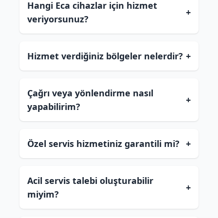
Hangi Eca cihazlar için hizmet
+
veriyorsunuz?
Hizmet verdiğiniz bölgeler nelerdir?
+
Çağrı veya yönlendirme nasıl
+
yapabilirim?
Özel servis hizmetiniz garantili mi?
+
Acil servis talebi oluşturabilir
+
miyim?