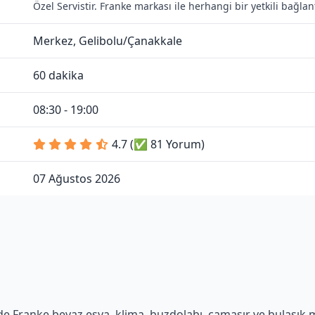
Özel Servistir. Franke markası ile herhangi bir yetkili bağl
Merkez, Gelibolu/Çanakkale
60 dakika
08:30 - 19:00
4.7 (✅ 81 Yorum)
07 Ağustos 2026
e Franke beyaz eşya, klima, buzdolabı, çamaşır ve bulaşık mak