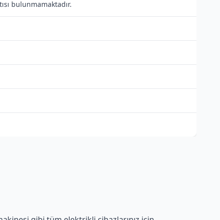
antısı bulunmamaktadır.
inesi gibi tüm elektrikli cihazlarınız için