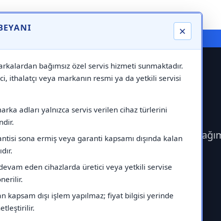
 BEYANI
×
⚠️ Markadan Bağımsız "Özel Servis" Hizmeti
rkalardan bağımsız özel servis hizmeti sunmaktadır.
ci, ithalatçı veya markanın resmi ya da yetkili servisi
Servisi
rka adları yalnızca servis verilen cihaz türlerini
dir.
erek Franke Servisi çağırabilirsiniz.Markadan bağı
antisi sona ermiş veya garanti kapsamı dışında kalan
ıdır.
devam eden cihazlarda üretici veya yetkili servise
erilir.
 kapsam dışı işlem yapılmaz; fiyat bilgisi yerinde
tleştirilir.