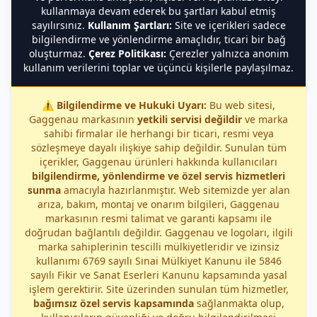
kullanmaya devam ederek bu şartları kabul etmiş
sayılırsınız.
Kullanım Şartları:
Site ve içerikleri sadece
bilgilendirme ve yönlendirme amaçlıdır, ticari bir bağ
oluşturmaz.
Çerez Politikası:
Çerezler yalnızca anonim
kullanım verilerini toplar ve üçüncü kişilerle paylaşılmaz.
⚠️
Bilgilendirme ve Hukuki Uyarı:
Bu web sitesi,
Gaggenau markasının
yetkili servisi değildir
ve marka
sahibi firmalar ile herhangi bir ticari, resmi veya
sözleşmeye dayalı ilişkiye sahip değildir. Sunulan tüm
içerikler, Gaggenau ürünleri hakkında kullanıcıları
bilgilendirme, yönlendirme ve özel servis hizmetleri
sunma
amacıyla hazırlanmıştır. Web sitemizde yer alan
arıza, bakım, montaj ve onarım bilgileri, Gaggenau
markasının resmi talimat ve garanti kapsamı ile
doğrudan bağlantılı değildir. Gaggenau ve logoları, ilgili
marka sahiplerinin tescilli mülkiyetleridir ve izinsiz
kullanımı 6769 sayılı Sınai Mülkiyet Kanunu ile 5846
sayılı Fikir ve Sanat Eserleri Kanunu kapsamında yasal
işlem gerektirir. Site üzerinden sunulan tüm hizmetler,
bağımsız özel servis kapsamında
sağlanmakta olup,