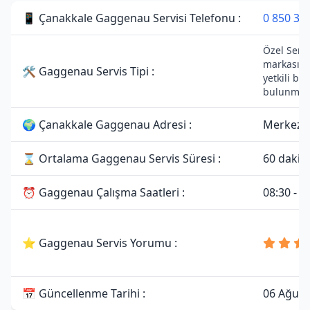
📱 Çanakkale Gaggenau Servisi Telefonu :
0 850 30
Özel Serv
markası il
🛠 Gaggenau Servis Tipi :
yetkili bağ
bulunmam
🌍 Çanakkale Gaggenau Adresi :
Merkez, 
⌛ Ortalama Gaggenau Servis Süresi :
60 dakik
⏰ Gaggenau Çalışma Saatleri :
08:30 - 1
⭐ Gaggenau Servis Yorumu :
📅 Güncellenme Tarihi :
06 Ağust