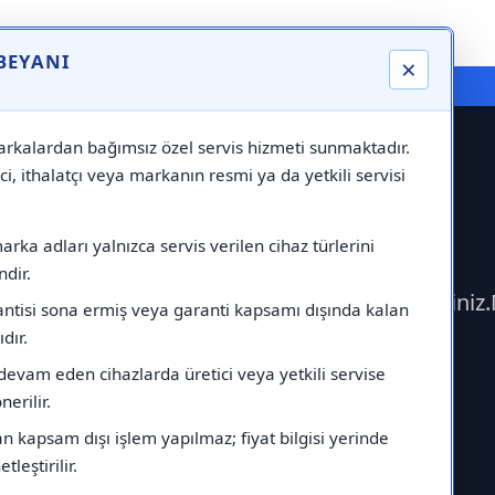
 BEYANI
×
⚠️ Markadan Bağımsız "Özel Servis" Hizmeti
rkalardan bağımsız özel servis hizmeti sunmaktadır.
ci, ithalatçı veya markanın resmi ya da yetkili servisi
rdöküm Servisi
rka adları yalnızca servis verilen cihaz türlerini
dir.
işime geçerek Demirdöküm Servisi çağırabilirsini
antisi sona ermiş veya garanti kapsamı dışında kalan
ıdır.
devam eden cihazlarda üretici veya yetkili servise
erilir.
 kapsam dışı işlem yapılmaz; fiyat bilgisi yerinde
tleştirilir.