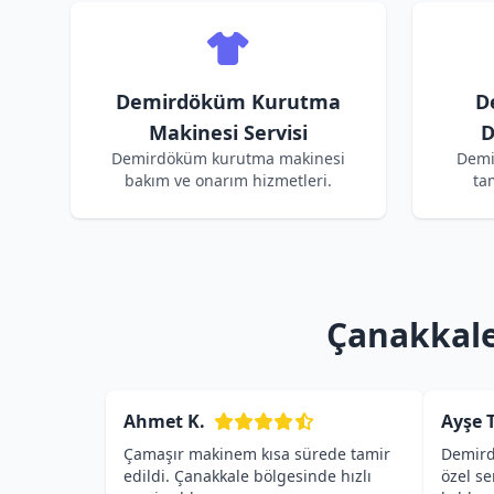
Demirdöküm Kurutma
D
Makinesi Servisi
D
Demirdöküm kurutma makinesi
Demi
bakım ve onarım hizmetleri.
ta
Çanakkale
Ahmet K.
Ayşe T
Çamaşır makinem kısa sürede tamir
Demird
edildi. Çanakkale bölgesinde hızlı
özel s