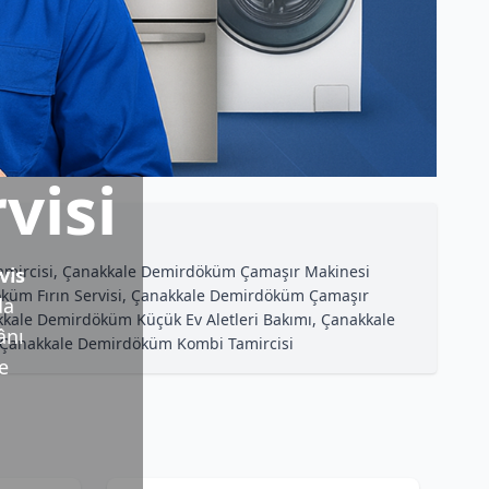
visi
Tamircisi, Çanakkale Demirdöküm Çamaşır Makinesi
vis
küm Fırın Servisi, Çanakkale Demirdöküm Çamaşır
da
kale Demirdöküm Küçük Ev Aletleri Bakımı, Çanakkale
ânı
 Çanakkale Demirdöküm Kombi Tamircisi
e