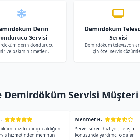
emirdöküm Derin
Demirdöküm Televi
ondurucu Servisi
Servisi
rdöküm derin dondurucu
Demirdöküm televizyon arı
mir ve bakım hizmetleri.
için özel servis çözümle
 Demirdöküm Servisi Müşteri
.
Mehmet B.
öküm buzdolabı için aldığım
Servis süreci hızlıydı, iletişim
ervis hizmetinden memnun
konusunda yardımcı oldular.