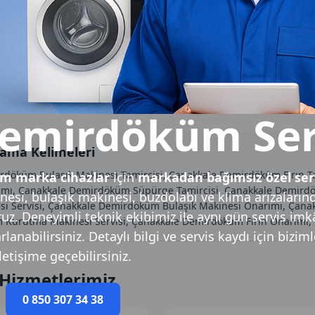
emirdöküm Ser
ama Kelimeleri
rdöküm Bulaşık Makinesi Tamircisi, Çanakkale Demirdöküm Fırın 
m marka cihazlar
için
markadan bağımsız özel ser
mı, Çanakkale Demirdöküm Süpürge Tamircisi, Çanakkale Demirdö
esi, bulaşık makinesi, buzdolabı ve klima arızaların
i Servisi, Çanakkale Demirdöküm Bulaşık Makinesi Onarımı, Çanak
ruz. Deneyimli teknik ekibimiz ile aynı gün servis imk
Kurutma Makinesi Servisi, Çanakkale Demirdöküm Fırın Onarımı,
anabilirsiniz. Detaylı bilgi ve servis kaydı için biziml
iletişime geçebilirsiniz.
Hizmetlerimiz
0 850 307 34 38