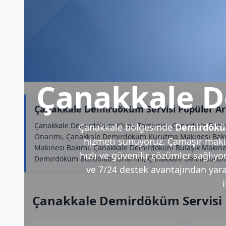
Çanakkale D
Çanakkale Demirdöküm Servisi Popüler Ar
Çanakkale Demirdöküm Klima Tamircisi, Çanakkale Demi
Çanakkale bölgesinde
Demirdökü
Onarımı, Çanakkale Demirdöküm Kurutma Makinesi Bakı
hizmeti sunuyoruz. Çamaşır makin
Makinesi Bakımı, Çanakkale Demirdöküm Bulaşık Makines
hızlı ve güvenilir çözümler sağlıyo
Demirdöküm Buzdolabı Onarımı, Çanakkale Demirdöküm 
ve 7/24 destek avantajından yararl
Çanakkale Demirdöküm Servisi 