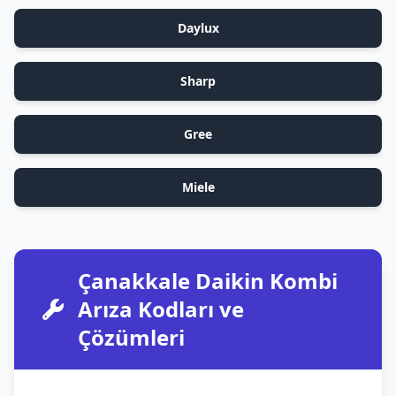
Daylux
Sharp
Gree
Miele
Çanakkale Daikin Kombi
Arıza Kodları ve
Çözümleri