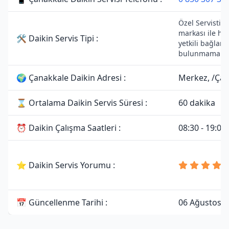
Özel Servistir.
markası ile he
🛠 Daikin Servis Tipi :
yetkili bağlantı
bulunmamakta
🌍 Çanakkale Daikin Adresi :
Merkez, /Ça
⌛ Ortalama Daikin Servis Süresi :
60 dakika
⏰ Daikin Çalışma Saatleri :
08:30 - 19:00
⭐ Daikin Servis Yorumu :
📅 Güncellenme Tarihi :
06 Ağustos 