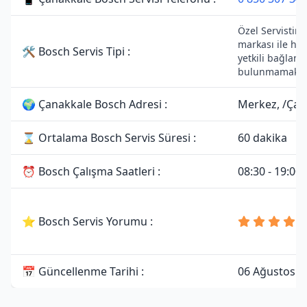
Özel Servistir.
markası ile he
🛠 Bosch Servis Tipi :
yetkili bağlantı
bulunmamaktad
🌍 Çanakkale Bosch Adresi :
Merkez, /Çan
⌛ Ortalama Bosch Servis Süresi :
60 dakika
⏰ Bosch Çalışma Saatleri :
08:30 - 19:00
⭐ Bosch Servis Yorumu :
📅 Güncellenme Tarihi :
06 Ağustos 2