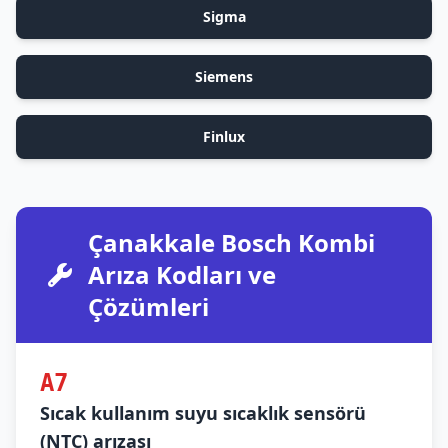
Sigma
Siemens
Finlux
Çanakkale Bosch Kombi
Arıza Kodları ve
Çözümleri
A7
Sıcak kullanım suyu sıcaklık sensörü
(NTC) arızası