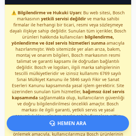
⚠️
Bilgilendirme ve Hukuki Uyarı:
Bu web sitesi, Bosch
markasının
yetkili servisi değildir
ve marka sahibi
firmalar ile herhangi bir ticari, resmi veya sözleşmeye
dayalı ilişkiye sahip değildir. Sunulan tüm içerikler, Bosch
ürünleri hakkında kullanıcıları
bilgilendirme,
yönlendirme ve özel servis hizmetleri sunma
amacıyla
hazırlanmıştır. Web sitemizde yer alan arıza, bakım,
montaj ve onarım bilgileri, Bosch markasının resmi
talimat ve garanti kapsamı ile doğrudan bağlantılı
değildir. Bosch ve logoları, ilgili marka sahiplerinin
tescilli mülkiyetleridir ve izinsiz kullanımı 6769 sayılı
Sınai Mülkiyet Kanunu ile 5846 sayılı Fikir ve Sanat
Eserleri Kanunu kapsamında yasal işlem gerektirir. Site
üzerinden sunulan tüm hizmetler,
bağımsız özel servis
kapsamında
sağlanmakta olup, kullanıcıların güvenliği
ve doğru bilgilendirilmesi öncelikli amaçtır. Bosch
markası ile ilgili garanti, yetkili servis ve yasal
sorumluluklar yalnızca marka sahibi firmalara aittir;
sitemiz veya hizmet sağlayıcılarımız bu kapsamda
HEMEN ARA
sorumluluk kabul etmez. Herhangi bir yanlış anlaşılmayı
önlemek amacıyla, kullanıcılarımıza Bosch ürünlerinin