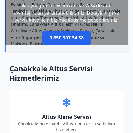
Ev Aletleri Bakımı, Çanakkale Altus Bulaşık Makinesi
ile aynı gün servis imkânı ve 7/24 destek
Tamircisi, Çanakkale Altus Su Isıtıcı Onarımı, Çanakkale
avantajından yararlanabilirsiniz. Detaylı bilgi ve
Altus Süpürge Tamircisi, Çanakkale Altus Buzdolabı
servis kaydı için bizimle iletişime geçebilirsiniz.
Onarımı, Çanakkale Altus Elektrikli Ocak Bakımı,
Çanakkale Altus Çamaşır Makinesi Servisi, Çanakkale
Altus Süpürge Servisi, Çanakkale Altus Çamaşır
0 850 307 34 38
Makinesi Bakımı
Çanakkale Altus Servisi
Hizmetlerimiz
Altus Klima Servisi
Çanakkale bölgesinde Altus klima arıza ve bakım
hizmetleri.