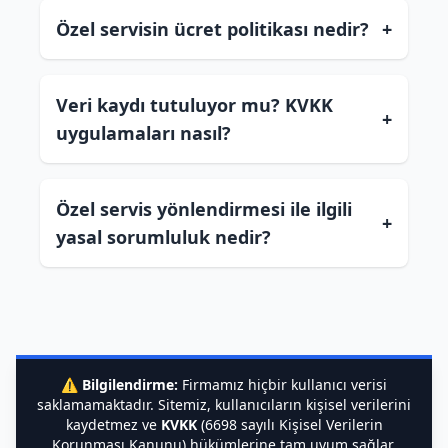
Özel servisin ücret politikası nedir?
+
Veri kaydı tutuluyor mu? KVKK
+
uygulamaları nasıl?
Özel servis yönlendirmesi ile ilgili
+
yasal sorumluluk nedir?
⚠️
Bilgilendirme:
Firmamız hiçbir kullanıcı verisi
saklamamaktadır. Sitemiz, kullanıcıların kişisel verilerini
kaydetmez ve
KVKK
(6698 sayılı Kişisel Verilerin
Korunması Kanunu) hükümlerine tam uyum sağlar.