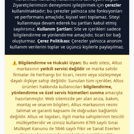
Ziyaretçilerimizin deneyimini iyileştirmek için
çerezler
kullanılmaktadır; bu çerezler yalnızca site fonksiyonları
ve performans amaçlıdır, kişisel veri toplamaz. Siteyi
kullanmaya devam ederek bu şartları kabul etmiş
sayılırsınız.
Kullanım Şartları:
Site ve içerikleri sadece
bilgilendirme ve yönlendirme amaçlıdır, ticari bir bağ
oluşturmaz.
Çerez Politikası:
Çerezler yalnızca anonim
kullanım verilerini toplar ve üçüncü kişilerle paylaşılmaz.
⚠️
Bilgilendirme ve Hukuki Uyarı:
Bu web sitesi, Altus
markasının
yetkili servisi değildir
ve marka sahibi
firmalar ile herhangi bir ticari, resmi veya sözleşmeye
dayalı ilişkiye sahip değildir. Sunulan tüm içerikler, Altus
ürünleri hakkında kullanıcıları
bilgilendirme,
yönlendirme ve özel servis hizmetleri sunma
amacıyla
hazırlanmıştır. Web sitemizde yer alan arıza, bakım,
montaj ve onarım bilgileri, Altus markasının resmi
talimat ve garanti kapsamı ile doğrudan bağlantılı
değildir. Altus ve logoları, ilgili marka sahiplerinin tescilli
mülkiyetleridir ve izinsiz kullanımı 6769 sayılı Sınai
Mülkiyet Kanunu ile 5846 sayılı Fikir ve Sanat Eserleri