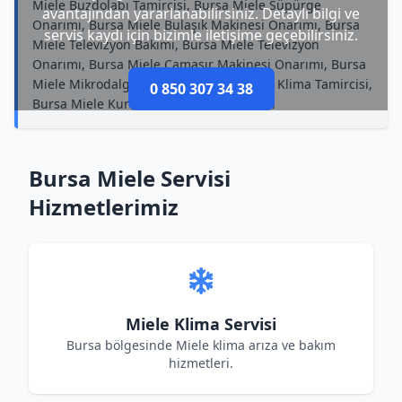
Miele Buzdolabı Tamircisi, Bursa Miele Süpürge
avantajından yararlanabilirsiniz. Detaylı bilgi ve
Onarımı, Bursa Miele Bulaşık Makinesi Onarımı, Bursa
servis kaydı için bizimle iletişime geçebilirsiniz.
Miele Televizyon Bakımı, Bursa Miele Televizyon
Onarımı, Bursa Miele Çamaşır Makinesi Onarımı, Bursa
Miele Mikrodalga Tamircisi, Bursa Miele Klima Tamircisi,
0 850 307 34 38
Bursa Miele Kurutma Makinesi Tamircisi
Bursa Miele Servisi
Hizmetlerimiz
Miele Klima Servisi
Bursa bölgesinde Miele klima arıza ve bakım
hizmetleri.