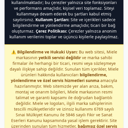
kullanılmaktadır; bu çerezler yalnızca site fonksiyonları
ve performans amaçlıdır, kişisel veri toplamaz. Siteyi
kullanmaya devam ederek bu şartları kabul etmiş
sayılırsınız.
Kullanım Şartları:
Site ve içerikleri sadece
bilgilendirme ve yönlendirme amaçlıdır, ticari bir bağ
oluşturmaz.
Çerez Politikası:
Çerezler yalnızca anonim
kullanım verilerini toplar ve üçüncü kişilerle paylaşılmaz.
⚠️
Bilgilendirme ve Hukuki Uyarı:
Bu web sitesi, Miele
markasının
yetkili servisi değildir
ve marka sahibi
firmalar ile herhangi bir ticari, resmi veya sözleşmeye
dayalı ilişkiye sahip değildir. Sunulan tüm içerikler, Miele
ürünleri hakkında kullanıcıları
bilgilendirme,
yönlendirme ve özel servis hizmetleri sunma
amacıyla
hazırlanmıştır. Web sitemizde yer alan arıza, bakım,
montaj ve onarım bilgileri, Miele markasının resmi
talimat ve garanti kapsamı ile doğrudan bağlantılı
değildir. Miele ve logoları, ilgili marka sahiplerinin
tescilli mülkiyetleridir ve izinsiz kullanımı 6769 sayılı
Sınai Mülkiyet Kanunu ile 5846 sayılı Fikir ve Sanat
Eserleri Kanunu kapsamında yasal işlem gerektirir. Site
üzerinden sunulan tüm hizmetler,
bağımsız özel servis