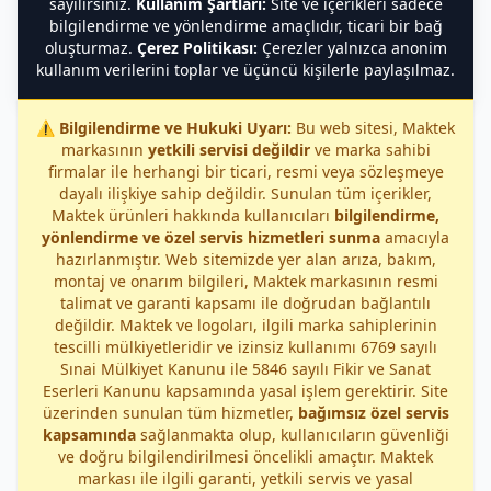
sayılırsınız.
Kullanım Şartları:
Site ve içerikleri sadece
bilgilendirme ve yönlendirme amaçlıdır, ticari bir bağ
oluşturmaz.
Çerez Politikası:
Çerezler yalnızca anonim
kullanım verilerini toplar ve üçüncü kişilerle paylaşılmaz.
⚠️
Bilgilendirme ve Hukuki Uyarı:
Bu web sitesi, Maktek
markasının
yetkili servisi değildir
ve marka sahibi
firmalar ile herhangi bir ticari, resmi veya sözleşmeye
dayalı ilişkiye sahip değildir. Sunulan tüm içerikler,
Maktek ürünleri hakkında kullanıcıları
bilgilendirme,
yönlendirme ve özel servis hizmetleri sunma
amacıyla
hazırlanmıştır. Web sitemizde yer alan arıza, bakım,
montaj ve onarım bilgileri, Maktek markasının resmi
talimat ve garanti kapsamı ile doğrudan bağlantılı
değildir. Maktek ve logoları, ilgili marka sahiplerinin
tescilli mülkiyetleridir ve izinsiz kullanımı 6769 sayılı
Sınai Mülkiyet Kanunu ile 5846 sayılı Fikir ve Sanat
Eserleri Kanunu kapsamında yasal işlem gerektirir. Site
üzerinden sunulan tüm hizmetler,
bağımsız özel servis
kapsamında
sağlanmakta olup, kullanıcıların güvenliği
ve doğru bilgilendirilmesi öncelikli amaçtır. Maktek
markası ile ilgili garanti, yetkili servis ve yasal