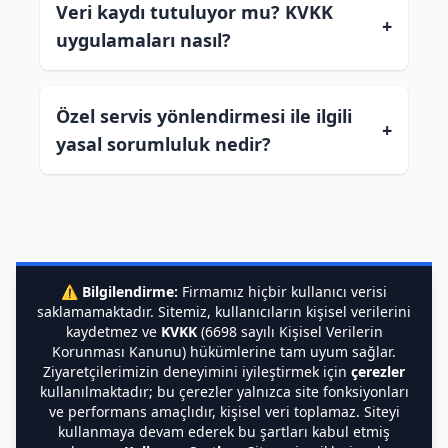
Veri kaydı tutuluyor mu? KVKK
+
uygulamaları nasıl?
Özel servis yönlendirmesi ile ilgili
+
yasal sorumluluk nedir?
⚠️
Bilgilendirme:
Firmamız hiçbir kullanıcı verisi
saklamamaktadır. Sitemiz, kullanıcıların kişisel verilerini
kaydetmez ve
KVKK
(6698 sayılı Kişisel Verilerin
Korunması Kanunu) hükümlerine tam uyum sağlar.
Ziyaretçilerimizin deneyimini iyileştirmek için
çerezler
kullanılmaktadır; bu çerezler yalnızca site fonksiyonları
ve performans amaçlıdır, kişisel veri toplamaz. Siteyi
kullanmaya devam ederek bu şartları kabul etmiş