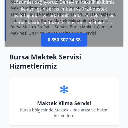
Makinesi Servisi, Bursa Maktek Fırın Bakımı, Bursa
çözümler sağlıyoruz. Deneyimli teknik ekibimiz
Maktek Mikrodalga Bakımı, Bursa Maktek Kombi
ile aynı gün servis imkânı ve 7/24 destek
Tamircisi, Bursa Maktek Fırın Onarımı, Bursa Maktek Su
avantajından yararlanabilirsiniz. Detaylı bilgi ve
Isıtıcı Tamircisi, Bursa Maktek Mikrodalga Onarımı,
servis kaydı için bizimle iletişime geçebilirsiniz.
Bursa Maktek Su Isıtıcı Servisi, Bursa Maktek Çamaşır
Makinesi Onarımı, Bursa Maktek Fırın Servisi
0 850 307 34 38
Bursa Maktek Servisi
Hizmetlerimiz
Maktek Klima Servisi
Bursa bölgesinde Maktek klima arıza ve bakım
hizmetleri.