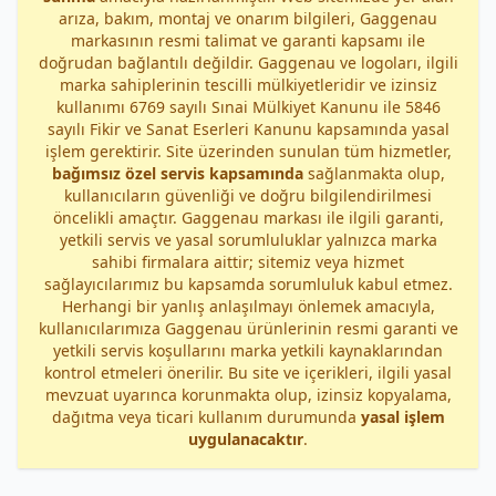
arıza, bakım, montaj ve onarım bilgileri, Gaggenau
markasının resmi talimat ve garanti kapsamı ile
doğrudan bağlantılı değildir. Gaggenau ve logoları, ilgili
marka sahiplerinin tescilli mülkiyetleridir ve izinsiz
kullanımı 6769 sayılı Sınai Mülkiyet Kanunu ile 5846
sayılı Fikir ve Sanat Eserleri Kanunu kapsamında yasal
işlem gerektirir. Site üzerinden sunulan tüm hizmetler,
bağımsız özel servis kapsamında
sağlanmakta olup,
kullanıcıların güvenliği ve doğru bilgilendirilmesi
öncelikli amaçtır. Gaggenau markası ile ilgili garanti,
yetkili servis ve yasal sorumluluklar yalnızca marka
sahibi firmalara aittir; sitemiz veya hizmet
sağlayıcılarımız bu kapsamda sorumluluk kabul etmez.
Herhangi bir yanlış anlaşılmayı önlemek amacıyla,
kullanıcılarımıza Gaggenau ürünlerinin resmi garanti ve
yetkili servis koşullarını marka yetkili kaynaklarından
kontrol etmeleri önerilir. Bu site ve içerikleri, ilgili yasal
mevzuat uyarınca korunmakta olup, izinsiz kopyalama,
dağıtma veya ticari kullanım durumunda
yasal işlem
uygulanacaktır
.