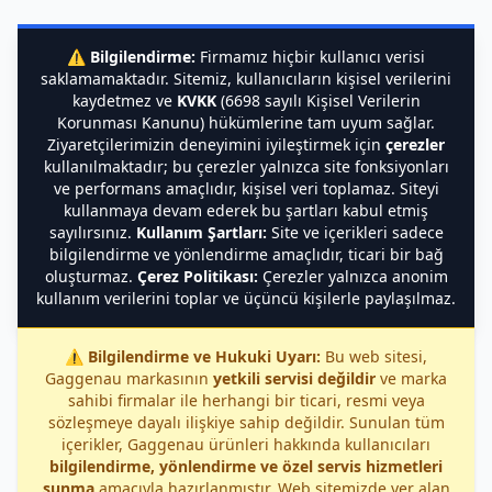
⚠️
Bilgilendirme:
Firmamız hiçbir kullanıcı verisi
saklamamaktadır. Sitemiz, kullanıcıların kişisel verilerini
kaydetmez ve
KVKK
(6698 sayılı Kişisel Verilerin
Korunması Kanunu) hükümlerine tam uyum sağlar.
Ziyaretçilerimizin deneyimini iyileştirmek için
çerezler
kullanılmaktadır; bu çerezler yalnızca site fonksiyonları
ve performans amaçlıdır, kişisel veri toplamaz. Siteyi
kullanmaya devam ederek bu şartları kabul etmiş
sayılırsınız.
Kullanım Şartları:
Site ve içerikleri sadece
bilgilendirme ve yönlendirme amaçlıdır, ticari bir bağ
oluşturmaz.
Çerez Politikası:
Çerezler yalnızca anonim
kullanım verilerini toplar ve üçüncü kişilerle paylaşılmaz.
⚠️
Bilgilendirme ve Hukuki Uyarı:
Bu web sitesi,
Gaggenau markasının
yetkili servisi değildir
ve marka
sahibi firmalar ile herhangi bir ticari, resmi veya
sözleşmeye dayalı ilişkiye sahip değildir. Sunulan tüm
içerikler, Gaggenau ürünleri hakkında kullanıcıları
bilgilendirme, yönlendirme ve özel servis hizmetleri
sunma
amacıyla hazırlanmıştır. Web sitemizde yer alan