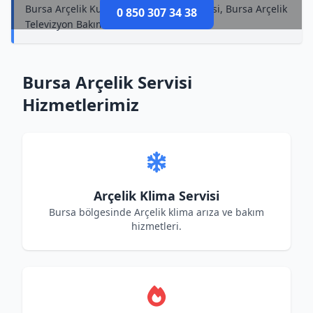
Bursa Arçelik Kurutma Makinesi Tamircisi, Bursa Arçelik
0 850 307 34 38
Televizyon Bakımı
Bursa Arçelik Servisi
Hizmetlerimiz
Arçelik Klima Servisi
Bursa bölgesinde Arçelik klima arıza ve bakım
hizmetleri.