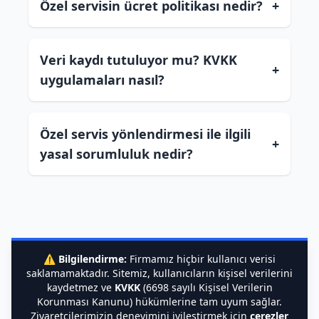
Özel servisin ücret politikası nedir?
+
Veri kaydı tutuluyor mu? KVKK
+
uygulamaları nasıl?
Özel servis yönlendirmesi ile ilgili
+
yasal sorumluluk nedir?
⚠️
Bilgilendirme:
Firmamız hiçbir kullanıcı verisi
saklamamaktadır. Sitemiz, kullanıcıların kişisel verilerini
kaydetmez ve
KVKK
(6698 sayılı Kişisel Verilerin
Korunması Kanunu) hükümlerine tam uyum sağlar.
Ziyaretçilerimizin deneyimini iyileştirmek için
çerezler