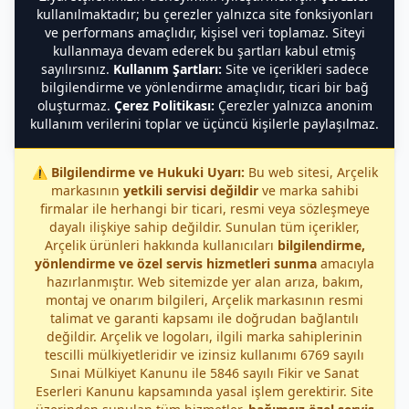
kullanılmaktadır; bu çerezler yalnızca site fonksiyonları
ve performans amaçlıdır, kişisel veri toplamaz. Siteyi
kullanmaya devam ederek bu şartları kabul etmiş
sayılırsınız.
Kullanım Şartları:
Site ve içerikleri sadece
bilgilendirme ve yönlendirme amaçlıdır, ticari bir bağ
oluşturmaz.
Çerez Politikası:
Çerezler yalnızca anonim
kullanım verilerini toplar ve üçüncü kişilerle paylaşılmaz.
⚠️
Bilgilendirme ve Hukuki Uyarı:
Bu web sitesi, Arçelik
markasının
yetkili servisi değildir
ve marka sahibi
firmalar ile herhangi bir ticari, resmi veya sözleşmeye
dayalı ilişkiye sahip değildir. Sunulan tüm içerikler,
Arçelik ürünleri hakkında kullanıcıları
bilgilendirme,
yönlendirme ve özel servis hizmetleri sunma
amacıyla
hazırlanmıştır. Web sitemizde yer alan arıza, bakım,
montaj ve onarım bilgileri, Arçelik markasının resmi
talimat ve garanti kapsamı ile doğrudan bağlantılı
değildir. Arçelik ve logoları, ilgili marka sahiplerinin
tescilli mülkiyetleridir ve izinsiz kullanımı 6769 sayılı
Sınai Mülkiyet Kanunu ile 5846 sayılı Fikir ve Sanat
Eserleri Kanunu kapsamında yasal işlem gerektirir. Site