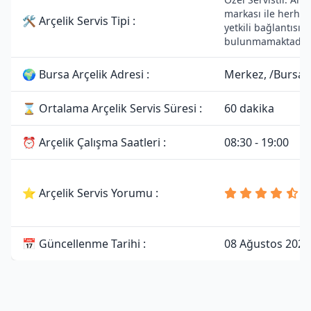
markası ile herhan
🛠 Arçelik Servis Tipi :
yetkili bağlantısı
bulunmamaktadır.
🌍 Bursa Arçelik Adresi :
Merkez, /Bursa
⌛ Ortalama Arçelik Servis Süresi :
60 dakika
⏰ Arçelik Çalışma Saatleri :
08:30 - 19:00
4
⭐ Arçelik Servis Yorumu :
8
Y
📅 Güncellenme Tarihi :
08 Ağustos 2026