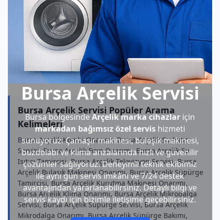
Bursa Arçelik Servisi
Bursa Arçelik Servisi Popüler Arama
Bursa bölgesinde
Arçelik marka cihazlar
için
Kelimeleri
markadan bağımsız özel servis
hizmeti
Bursa Arçelik Kombi Onarımı, Bursa Arçelik Su Isıtıcı
sunuyoruz. Çamaşır makinesi, bulaşık makinesi,
Servisi, Bursa Arçelik Fırın Onarımı, Bursa Arçelik Su
buzdolabı ve klima arızalarında hızlı ve güvenilir
Isıtıcı Tamircisi, Bursa Arçelik Televizyon Servisi, Bursa
çözümler sağlıyoruz. Deneyimli teknik ekibimiz
Arçelik Bulaşık Makinesi Onarımı, Bursa Arçelik Süpürge
ile aynı gün servis imkânı ve 7/24 destek
Tamircisi, Bursa Arçelik Kurutma Makinesi Onarımı,
avantajından yararlanabilirsiniz. Detaylı bilgi ve
Bursa Arçelik Klima Onarımı, Bursa Arçelik Mikrodalga
servis kaydı için bizimle iletişime geçebilirsiniz.
Servisi, Bursa Arçelik Süpürge Servisi, Bursa Arçelik
Mikrodalga Onarımı, Bursa Arçelik Süpürge Bakımı,