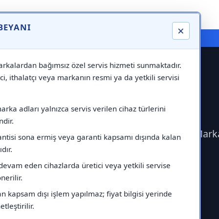
 BEYANI
×
⚠️ Markadan Bağımsız "Özel Servis" Hizmeti
rkalardan bağımsız özel servis hizmeti sunmaktadır.
ci, ithalatçı veya markanın resmi ya da yetkili servisi
haus Servisi
rka adları yalnızca servis verilen cihaz türlerini
dir.
ime geçerek Warmhaus Servisi çağırabilirsiniz.Mar
antisi sona ermiş veya garanti kapsamı dışında kalan
ıdır.
devam eden cihazlarda üretici veya yetkili servise
erilir.
 kapsam dışı işlem yapılmaz; fiyat bilgisi yerinde
tleştirilir.