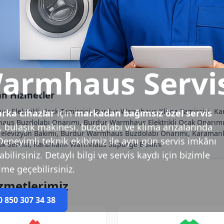
armhaus Servi
an Hizmetler
us Elektrikli Ocak Tamircisi, Burdur Warmhaus Klima Tamircisi,
ka cihazlar
için
markadan bağımsız özel servis
s Buzdolabı Onarımı, Burdur Warmhaus Elektrikli Ocak Onarımı, 
 bulaşık makinesi, buzdolabı ve klima arızalarında
elevizyon Bakımı, Burdur Warmhaus Buzdolabı Onarımı, Karamanl
 Deneyimli teknik ekibimiz ile aynı gün servis imkânı
Ocak Servisi, Karamanlı Warmhaus Süpürge Bakımı
ilirsiniz. Detaylı bilgi ve servis kaydı için bizimle
şime geçebilirsiniz.
zmetlerimiz
0 850 307 34 38