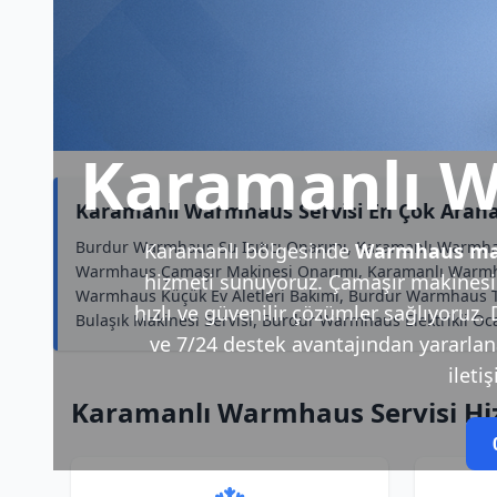
Karamanlı W
Karamanlı Warmhaus Servisi En Çok Aran
Burdur Warmhaus Su Isıtıcı Onarımı, Karamanlı Warmha
Karamanlı bölgesinde
Warmhaus mar
Warmhaus Çamaşır Makinesi Onarımı, Karamanlı Warmhau
hizmeti sunuyoruz. Çamaşır makinesi,
Warmhaus Küçük Ev Aletleri Bakımı, Burdur Warmhaus T
hızlı ve güvenilir çözümler sağlıyoruz.
Bulaşık Makinesi Servisi, Burdur Warmhaus Elektrikli 
ve 7/24 destek avantajından yararlanab
ileti
Karamanlı Warmhaus Servisi Hi