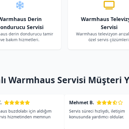
Warmhaus Derin
Warmhaus Televiz
ondurucu Servisi
Servisi
us derin dondurucu tamir
Warmhaus televizyon arızala
ve bakım hizmetleri.
özel servis çözümleri
ı Warmhaus Servisi Müşteri 
.
Mehmet B.
us buzdolabı için aldığım
Servis süreci hızlıydı, iletişim
ervis hizmetinden memnun
konusunda yardımcı oldular.
.