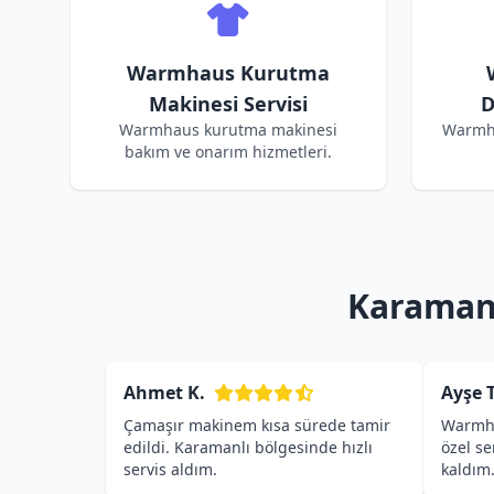
Warmhaus Kurutma
Makinesi Servisi
D
Warmhaus kurutma makinesi
Warmha
bakım ve onarım hizmetleri.
Karamanl
Ahmet K.
Ayşe T
Çamaşır makinem kısa sürede tamir
Warmha
edildi. Karamanlı bölgesinde hızlı
özel s
servis aldım.
kaldım