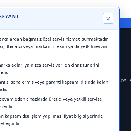
 BEYANI
×
⚠️ Markadan Bağımsız "Özel Servis" Hizmeti
rkalardan bağımsız özel servis hizmeti sunmaktadır.
ci, ithalatçı veya markanın resmi ya da yetkili servisi
i
rka adları yalnızca servis verilen cihaz türlerini
dir.
rk Servisi çağırabilirsiniz.Markadan bağımsız özel
antisi sona ermiş veya garanti kapsamı dışında kalan
ıdır.
devam eden cihazlarda üretici veya yetkili servise
erilir.
 kapsam dışı işlem yapılmaz; fiyat bilgisi yerinde
tleştirilir.