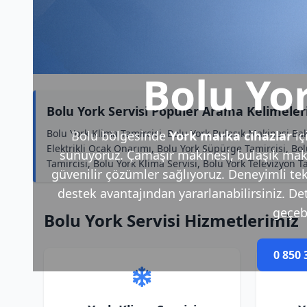
Bolu Yor
Bolu York Servisi Popüler Arama Kelimeler
Bolu York Klima Tamircisi, Bolu York Bulaşık Makinesi Ba
Bolu bölgesinde
York marka cihazlar
iç
Elektrikli Ocak Onarımı, Bolu York Süpürge Tamircisi, Bo
sunuyoruz. Çamaşır makinesi, bulaşık makin
Tamircisi, Bolu York Klima Servisi, Bolu York Televizyon 
güvenilir çözümler sağlıyoruz. Deneyimli tek
destek avantajından yararlanabilirsiniz. Deta
geçebi
Bolu York Servisi Hizmetlerimiz
0 850 