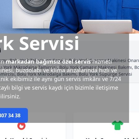
k Servisi
i
kımı, Bolu York Televizyon Servisi, Bolu York Çamaşır Makinesi Onar
in
markadan bağımsız özel servis
hizmeti
lu York Mikrodalga Tamircisi, Bolu York Çamaşır Makinesi Bakımı, Bo
esi, buzdolabı ve klima arızalarında hızlı ve
Tamircisi, Bolu York Mikrodalga Bakımı, Bolu York Süpürge Servisi
nik ekibimiz ile aynı gün servis imkânı ve 7/24
ylı bilgi ve servis kaydı için bizimle iletişime
lirsiniz.
307 34 38