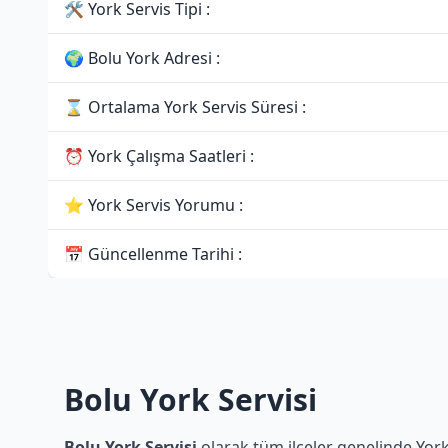
🛠 York Servis Tipi :
🌍 Bolu York Adresi :
⌛ Ortalama York Servis Süresi :
⏰ York Çalışma Saatleri :
⭐ York Servis Yorumu :
📅 Güncellenme Tarihi :
Bolu York Servisi
Bolu York Servisi
olarak tüm ilçeler genelinde York 