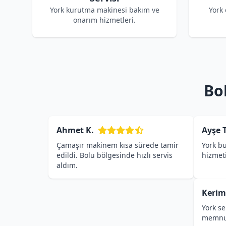
York kurutma makinesi bakım ve
York
onarım hizmetleri.
Bo
Ahmet K.
Ayşe T
Çamaşır makinem kısa sürede tamir
York bu
edildi. Bolu bölgesinde hızlı servis
hizmet
aldım.
Kerim
York se
memnu