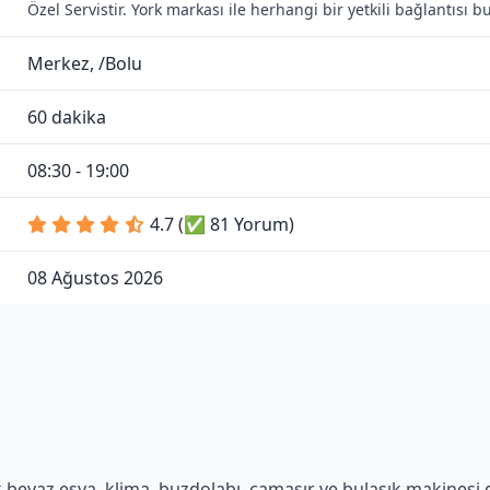
Özel Servistir. York markası ile herhangi bir yetkili bağlantısı
Merkez, /Bolu
60 dakika
08:30 - 19:00
4.7 (✅ 81 Yorum)
08 Ağustos 2026
beyaz eşya, klima, buzdolabı, çamaşır ve bulaşık makinesi gi