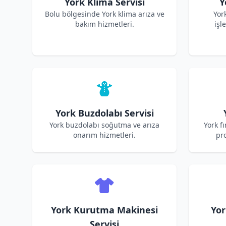
York Klima Servisi
Y
Bolu bölgesinde York klima arıza ve
Yor
bakım hizmetleri.
işl
York Buzdolabı Servisi
York buzdolabı soğutma ve arıza
York f
onarım hizmetleri.
pro
York Kurutma Makinesi
Yor
Servisi