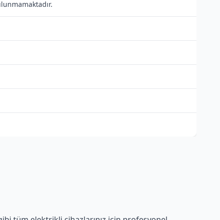
 bulunmamaktadır.
bi tüm elektrikli cihazlarınız için profesyonel