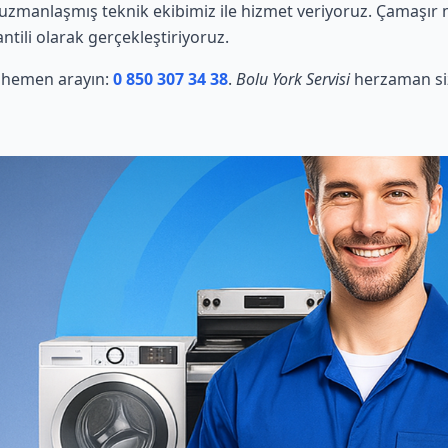
zmanlaşmış teknik ekibimiz ile hizmet veriyoruz. Çamaşır ma
ntili olarak gerçekleştiriyoruz.
in hemen arayın:
0 850 307 34 38
.
Bolu York Servisi
herzaman siz