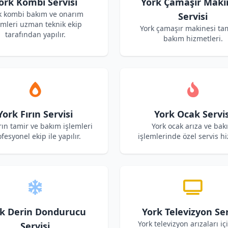
ork Kombi Servisi
York Çamaşır Maki
k kombi bakım ve onarım
Servisi
emleri uzman teknik ekip
York çamaşır makinesi ta
tarafından yapılır.
bakım hizmetleri.
York Fırın Servisi
York Ocak Servis
ırın tamir ve bakım işlemleri
York ocak arıza ve bak
fesyonel ekip ile yapılır.
işlemlerinde özel servis hi
k Derin Dondurucu
York Televizyon Ser
York televizyon arızaları iç
Servisi