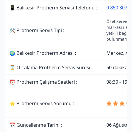
📱 Balıkesir Protherm Servisi Telefonu :
0 850 307 3
Özel Servisti
markası ile 
🛠 Protherm Servis Tipi :
yetkili bağlan
bulunmamakt
🌍 Balıkesir Protherm Adresi :
Merkez, /Ba
⌛ Ortalama Protherm Servis Süresi :
60 dakika
⏰ Protherm Çalışma Saatleri :
08:30 - 19:0
⭐ Protherm Servis Yorumu :
📅 Güncellenme Tarihi :
06 Ağustos