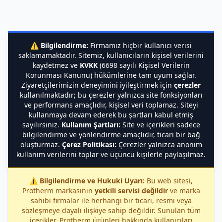
⚠️
Bilgilendirme:
Firmamız hiçbir kullanıcı verisi
saklamamaktadır. Sitemiz, kullanıcıların kişisel verilerini
kaydetmez ve
KVKK
(6698 sayılı Kişisel Verilerin
Korunması Kanunu) hükümlerine tam uyum sağlar.
Ziyaretçilerimizin deneyimini iyileştirmek için
çerezler
kullanılmaktadır; bu çerezler yalnızca site fonksiyonları
ve performans amaçlıdır, kişisel veri toplamaz. Siteyi
kullanmaya devam ederek bu şartları kabul etmiş
sayılırsınız.
Kullanım Şartları:
Site ve içerikleri sadece
bilgilendirme ve yönlendirme amaçlıdır, ticari bir bağ
oluşturmaz.
Çerez Politikası:
Çerezler yalnızca anonim
kullanım verilerini toplar ve üçüncü kişilerle paylaşılmaz.
⚠️
Bilgilendirme ve Hukuki Uyarı:
Bu web sitesi,
Protherm markasının
yetkili servisi değildir
ve marka
sahibi firmalar ile herhangi bir ticari, resmi veya
sözleşmeye dayalı ilişkiye sahip değildir. Sunulan tüm
içerikler, Protherm ürünleri hakkında kullanıcıları