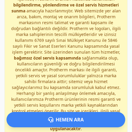
bilgilendirme, yönlendirme ve özel servis hizmetleri
sunma
amacıyla hazırlanmıştır. Web sitemizde yer alan
arıza, bakım, montaj ve onarım bilgileri, Protherm
markasının resmi talimat ve garanti kapsamı ile
doğrudan bağlantılı değildir. Protherm ve logoları, ilgili
marka sahiplerinin tescilli mülkiyetleridir ve izinsiz
kullanımı 6769 sayılı Sınai Mülkiyet Kanunu ile 5846
sayılı Fikir ve Sanat Eserleri Kanunu kapsamında yasal
işlem gerektirir. Site üzerinden sunulan tüm hizmetler,
bağımsız özel servis kapsamında
sağlanmakta olup,
kullanıcıların güvenliği ve doğru bilgilendirilmesi
öncelikli amaçtır. Protherm markası ile ilgili garanti,
yetkili servis ve yasal sorumluluklar yalnızca marka
sahibi firmalara aittir; sitemiz veya hizmet
sağlayıcılarımız bu kapsamda sorumluluk kabul etmez.
Herhangi bir yanlış anlaşılmayı önlemek amacıyla,
kullanıcılarımıza Protherm ürünlerinin resmi garanti ve
yetkili servis koşullarını marka yetkili kaynaklarından
kontrol etmeleri önerilir. Bu site ve içerikleri, ilgili yasal
mevzuat uyarınca korunmakta olup, izinsiz kopyalama,
HEMEN ARA
dağıtma veya ticari kullanım durumunda
yasal işlem
uygulanacaktır
.