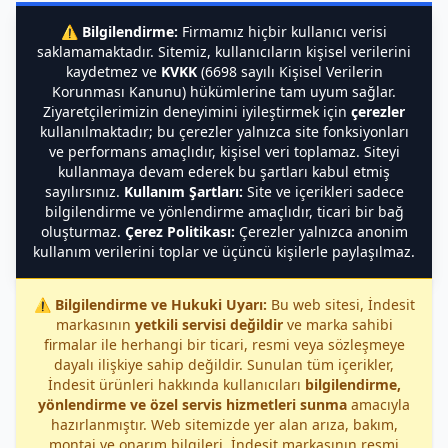
⚠️
Bilgilendirme:
Firmamız hiçbir kullanıcı verisi
saklamamaktadır. Sitemiz, kullanıcıların kişisel verilerini
kaydetmez ve
KVKK
(6698 sayılı Kişisel Verilerin
Korunması Kanunu) hükümlerine tam uyum sağlar.
Ziyaretçilerimizin deneyimini iyileştirmek için
çerezler
kullanılmaktadır; bu çerezler yalnızca site fonksiyonları
ve performans amaçlıdır, kişisel veri toplamaz. Siteyi
kullanmaya devam ederek bu şartları kabul etmiş
sayılırsınız.
Kullanım Şartları:
Site ve içerikleri sadece
bilgilendirme ve yönlendirme amaçlıdır, ticari bir bağ
oluşturmaz.
Çerez Politikası:
Çerezler yalnızca anonim
kullanım verilerini toplar ve üçüncü kişilerle paylaşılmaz.
⚠️
Bilgilendirme ve Hukuki Uyarı:
Bu web sitesi, İndesit
markasının
yetkili servisi değildir
ve marka sahibi
firmalar ile herhangi bir ticari, resmi veya sözleşmeye
dayalı ilişkiye sahip değildir. Sunulan tüm içerikler,
İndesit ürünleri hakkında kullanıcıları
bilgilendirme,
yönlendirme ve özel servis hizmetleri sunma
amacıyla
hazırlanmıştır. Web sitemizde yer alan arıza, bakım,
montaj ve onarım bilgileri, İndesit markasının resmi