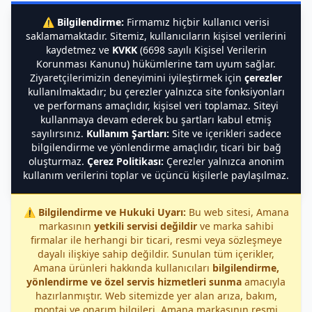
⚠️
Bilgilendirme:
Firmamız hiçbir kullanıcı verisi
saklamamaktadır. Sitemiz, kullanıcıların kişisel verilerini
kaydetmez ve
KVKK
(6698 sayılı Kişisel Verilerin
Korunması Kanunu) hükümlerine tam uyum sağlar.
Ziyaretçilerimizin deneyimini iyileştirmek için
çerezler
kullanılmaktadır; bu çerezler yalnızca site fonksiyonları
ve performans amaçlıdır, kişisel veri toplamaz. Siteyi
kullanmaya devam ederek bu şartları kabul etmiş
sayılırsınız.
Kullanım Şartları:
Site ve içerikleri sadece
bilgilendirme ve yönlendirme amaçlıdır, ticari bir bağ
oluşturmaz.
Çerez Politikası:
Çerezler yalnızca anonim
kullanım verilerini toplar ve üçüncü kişilerle paylaşılmaz.
⚠️
Bilgilendirme ve Hukuki Uyarı:
Bu web sitesi, Amana
markasının
yetkili servisi değildir
ve marka sahibi
firmalar ile herhangi bir ticari, resmi veya sözleşmeye
dayalı ilişkiye sahip değildir. Sunulan tüm içerikler,
Amana ürünleri hakkında kullanıcıları
bilgilendirme,
yönlendirme ve özel servis hizmetleri sunma
amacıyla
hazırlanmıştır. Web sitemizde yer alan arıza, bakım,
montaj ve onarım bilgileri, Amana markasının resmi