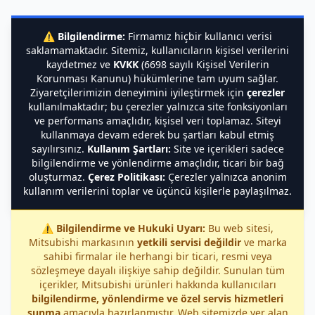
⚠️
Bilgilendirme:
Firmamız hiçbir kullanıcı verisi
saklamamaktadır. Sitemiz, kullanıcıların kişisel verilerini
kaydetmez ve
KVKK
(6698 sayılı Kişisel Verilerin
Korunması Kanunu) hükümlerine tam uyum sağlar.
Ziyaretçilerimizin deneyimini iyileştirmek için
çerezler
kullanılmaktadır; bu çerezler yalnızca site fonksiyonları
ve performans amaçlıdır, kişisel veri toplamaz. Siteyi
kullanmaya devam ederek bu şartları kabul etmiş
sayılırsınız.
Kullanım Şartları:
Site ve içerikleri sadece
bilgilendirme ve yönlendirme amaçlıdır, ticari bir bağ
oluşturmaz.
Çerez Politikası:
Çerezler yalnızca anonim
kullanım verilerini toplar ve üçüncü kişilerle paylaşılmaz.
⚠️
Bilgilendirme ve Hukuki Uyarı:
Bu web sitesi,
Mitsubishi markasının
yetkili servisi değildir
ve marka
sahibi firmalar ile herhangi bir ticari, resmi veya
sözleşmeye dayalı ilişkiye sahip değildir. Sunulan tüm
içerikler, Mitsubishi ürünleri hakkında kullanıcıları
bilgilendirme, yönlendirme ve özel servis hizmetleri
sunma
amacıyla hazırlanmıştır. Web sitemizde yer alan