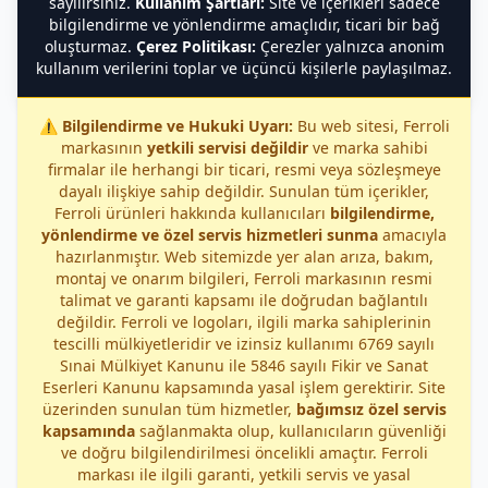
sayılırsınız.
Kullanım Şartları:
Site ve içerikleri sadece
bilgilendirme ve yönlendirme amaçlıdır, ticari bir bağ
oluşturmaz.
Çerez Politikası:
Çerezler yalnızca anonim
kullanım verilerini toplar ve üçüncü kişilerle paylaşılmaz.
⚠️
Bilgilendirme ve Hukuki Uyarı:
Bu web sitesi, Ferroli
markasının
yetkili servisi değildir
ve marka sahibi
firmalar ile herhangi bir ticari, resmi veya sözleşmeye
dayalı ilişkiye sahip değildir. Sunulan tüm içerikler,
Ferroli ürünleri hakkında kullanıcıları
bilgilendirme,
yönlendirme ve özel servis hizmetleri sunma
amacıyla
hazırlanmıştır. Web sitemizde yer alan arıza, bakım,
montaj ve onarım bilgileri, Ferroli markasının resmi
talimat ve garanti kapsamı ile doğrudan bağlantılı
değildir. Ferroli ve logoları, ilgili marka sahiplerinin
tescilli mülkiyetleridir ve izinsiz kullanımı 6769 sayılı
Sınai Mülkiyet Kanunu ile 5846 sayılı Fikir ve Sanat
Eserleri Kanunu kapsamında yasal işlem gerektirir. Site
üzerinden sunulan tüm hizmetler,
bağımsız özel servis
kapsamında
sağlanmakta olup, kullanıcıların güvenliği
ve doğru bilgilendirilmesi öncelikli amaçtır. Ferroli
markası ile ilgili garanti, yetkili servis ve yasal