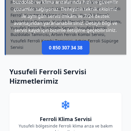
buzdolabı ve klima arızalarında hızlı ve güvenilir
Ferroli Kombi Tamircisi, Yusufeli Ferroli Elektrikli Ocak
Onarımı, Artvin Ferroli Küçük Ev Aletleri Servisi, Yusufeli
çözümler sağlıyoruz. Deneyimli teknik ekibimiz
Ferroli Kurutma Makinesi Onarımı, Yusufeli Ferroli
ile aynı gün servis imkânı ve 7/24 destek
Mikrodalga Onarımı, Yusufeli Ferroli Televizyon Onarımı,
avantajından yararlanabilirsiniz. Detaylı bilgi ve
Yusufeli Ferroli Buzdolabı Servisi, Yusufeli Ferroli
servis kaydı için bizimle iletişime geçebilirsiniz.
Buzdolabı Tamircisi, Artvin Ferroli Kombi Servisi,
Yusufeli Ferroli Kombi Tamircisi, Artvin Ferroli Süpürge
Servisi
0 850 307 34 38
Yusufeli Ferroli Servisi
Hizmetlerimiz
Ferroli Klima Servisi
Yusufeli bölgesinde Ferroli klima arıza ve bakım