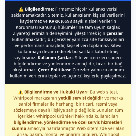
⚠️
Bilgilendirme:
Firmamız hiçbir kullanıcı verisi
saklamamaktadır. Sitemiz, kullanıcıların kişisel verilerini
kaydetmez ve
KVKK
(6698 sayılı Kişisel Verilerin
Korunması Kanunu) hükümlerine tam uyum sağlar.
Ziyaretçilerimizin deneyimini iyileştirmek için
çerezler
kullanılmaktadır; bu çerezler yalnızca site fonksiyonları
ve performans amaçlıdır, kişisel veri toplamaz. Siteyi
kullanmaya devam ederek bu şartları kabul etmiş
sayılırsınız.
Kullanım Şartları:
Site ve içerikleri sadece
bilgilendirme ve yönlendirme amaçlıdır, ticari bir bağ
oluşturmaz.
Çerez Politikası:
Çerezler yalnızca anonim
kullanım verilerini toplar ve üçüncü kişilerle paylaşılmaz.
⚠️
Bilgilendirme ve Hukuki Uyarı:
Bu web sitesi,
Whirlpool markasının
yetkili servisi değildir
ve marka
sahibi firmalar ile herhangi bir ticari, resmi veya
sözleşmeye dayalı ilişkiye sahip değildir. Sunulan tüm
içerikler, Whirlpool ürünleri hakkında kullanıcıları
bilgilendirme, yönlendirme ve özel servis hizmetleri
sunma
amacıyla hazırlanmıştır. Web sitemizde yer alan
arıza, bakım, montaj ve onarım bilgileri, Whirlpool