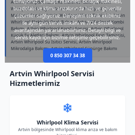
sunuyoruz. Çamaşır makinesi, bulaşık makinesi,
Artvin Whirlpool Kurutma Makinesi Bakımı, Artvin
buzdolabı ve klima arızalarında hızlı ve güvenilir
Whirlpool Televizyon Bakımı, Artvin Whirlpool Çamaşır
Makinesi Servisi, Artvin Whirlpool Klima Tamircisi, Artvin
çözümler sağlıyoruz. Deneyimli teknik ekibimiz
Whirlpool Elektrikli Ocak Bakımı, Artvin Whirlpool Kombi
ile aynı gün servis imkânı ve 7/24 destek
Bakımı, Artvin Whirlpool Kombi Servisi, Artvin Whirlpool
avantajından yararlanabilirsiniz. Detaylı bilgi ve
Küçük Ev Aletleri Bakımı, Artvin Whirlpool Fırın Tamircisi,
servis kaydı için bizimle iletişime geçebilirsiniz.
Artvin Whirlpool Su Isıtıcı Servisi, Artvin Whirlpool
Mikrodalga Bakımı, Artvin Whirlpool Süpürge Bakımı
0 850 307 34 38
Artvin Whirlpool Servisi
Hizmetlerimiz
Whirlpool Klima Servisi
Artvin bölgesinde Whirlpool klima arıza ve bakım