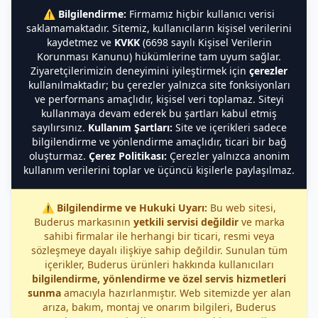
⚠️
Bilgilendirme:
Firmamız hiçbir kullanıcı verisi
saklamamaktadır. Sitemiz, kullanıcıların kişisel verilerini
kaydetmez ve
KVKK
(6698 sayılı Kişisel Verilerin
Korunması Kanunu) hükümlerine tam uyum sağlar.
Ziyaretçilerimizin deneyimini iyileştirmek için
çerezler
kullanılmaktadır; bu çerezler yalnızca site fonksiyonları
ve performans amaçlıdır, kişisel veri toplamaz. Siteyi
kullanmaya devam ederek bu şartları kabul etmiş
sayılırsınız.
Kullanım Şartları:
Site ve içerikleri sadece
bilgilendirme ve yönlendirme amaçlıdır, ticari bir bağ
oluşturmaz.
Çerez Politikası:
Çerezler yalnızca anonim
kullanım verilerini toplar ve üçüncü kişilerle paylaşılmaz.
⚠️
Bilgilendirme ve Hukuki Uyarı:
Bu web sitesi,
Buderus markasının
yetkili servisi değildir
ve marka
sahibi firmalar ile herhangi bir ticari, resmi veya
sözleşmeye dayalı ilişkiye sahip değildir. Sunulan tüm
içerikler, Buderus ürünleri hakkında kullanıcıları
bilgilendirme, yönlendirme ve özel servis hizmetleri
sunma
amacıyla hazırlanmıştır. Web sitemizde yer alan
arıza, bakım, montaj ve onarım bilgileri, Buderus