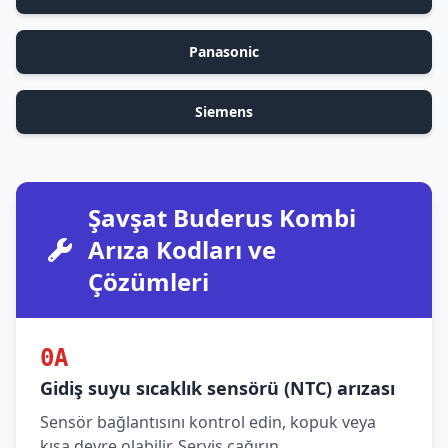
Panasonic
Siemens
Şavşat Buderus Kombi
Arıza Kodları ve
Çözümleri
0A
Gidiş suyu sıcaklık sensörü (NTC) arızası
Sensör bağlantısını kontrol edin, kopuk veya
kısa devre olabilir. Servis çağırın.