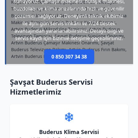
sunuyoruz. Çamaşır makinesi, bulaşık makinesi,
Küçük Ev Aletleri Servisi, Şavşat Buderus Televizyon
buzdolabı ve klima arızalarında hızlı ve güvenilir
Tamircisi, Şavşat Buderus Su Isıtıcı Onarımı, Şavşat
Buderus Elektrikli Ocak Servisi, Artvin Buderus Kurutma
çözümler sağlıyoruz. Deneyimli teknik ekibimiz
Makinesi Tamircisi, Artvin Buderus Kombi Onarımı,
ile aynı gün servis imkânı ve 7/24 destek
Artvin Buderus Mikrodalga Tamircisi, Artvin Buderus
avantajından yararlanabilirsiniz. Detaylı bilgi ve
Televizyon Tamircisi, Şavşat Buderus Süpürge Onarımı,
servis kaydı için bizimle iletişime geçebilirsiniz.
Artvin Buderus Çamaşır Makinesi Onarımı, Şavşat
Buderus Televizyon Bakımı, Artvin Buderus Fırın Bakımı,
Artvin Buderus Fırın Tamircisi
0 850 307 34 38
Şavşat Buderus Servisi
Hizmetlerimiz
Buderus Klima Servisi