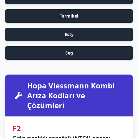
Termikel
Esty
Seg
Hopa Viessmann Kombi
Arıza Kodları ve
Çözümleri
F2