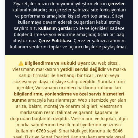
Ziyaretçilerimizin deneyimini iyileştirmek için
çerezler
kullanılmaktadır; bu çerezler yalnızca site fonksiyonları
ve performans amaçlıdır, kişisel veri toplamaz. Siteyi
kullanmaya devam ederek bu şartları kabul etmiş
sayılırsınız.
Kullanım Şartları:
Site ve içerikleri sadece
bilgilendirme ve yönlendirme amaçlıdır, ticari bir bağ
oluşturmaz.
Çerez Politikası:
Çerezler yalnızca anonim
kullanım verilerini toplar ve üçüncü kişilerle paylaşılmaz.
⚠️
Bilgilendirme ve Hukuki Uyarı:
Bu web sitesi,
Viessmann markasının
yetkili servisi değildir
ve marka
sahibi firmalar ile herhangi bir ticari, resmi veya
sözleşmeye dayalı ilişkiye sahip değildir. Sunulan tüm
içerikler, Viessmann ürünleri hakkında kullanıcıları
bilgilendirme, yönlendirme ve özel servis hizmetleri
sunma
amacıyla hazırlanmıştır. Web sitemizde yer alan
arıza, bakım, montaj ve onarım bilgileri, Viessmann
markasının resmi talimat ve garanti kapsamı ile
doğrudan bağlantılı değildir. Viessmann ve logoları, ilgili
marka sahiplerinin tescilli mülkiyetleridir ve izinsiz
kullanımı 6769 sayılı Sınai Mülkiyet Kanunu ile 5846
sayılı Fikir ve Sanat Eserleri Kanunu kapsamında yasal