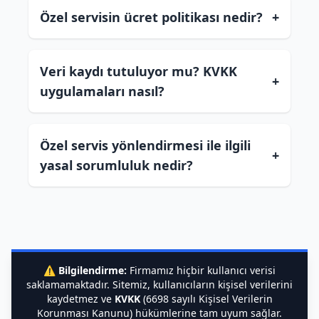
Özel servisin ücret politikası nedir?
+
Veri kaydı tutuluyor mu? KVKK
+
uygulamaları nasıl?
Özel servis yönlendirmesi ile ilgili
+
yasal sorumluluk nedir?
⚠️
Bilgilendirme:
Firmamız hiçbir kullanıcı verisi
saklamamaktadır. Sitemiz, kullanıcıların kişisel verilerini
kaydetmez ve
KVKK
(6698 sayılı Kişisel Verilerin
Korunması Kanunu) hükümlerine tam uyum sağlar.