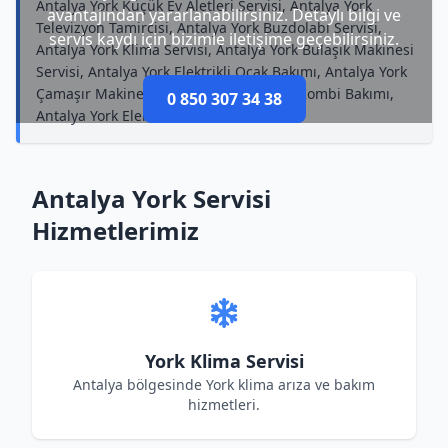
Antalya York Küçük Ev Aletleri Servisi, Antalya York
avantajından yararlanabilirsiniz. Detaylı bilgi ve
Televizyon Tamircisi, Antalya York Buzdolabı Servisi,
servis kaydı için bizimle iletişime geçebilirsiniz.
Antalya York Klima Servisi, Antalya York Bulaşık Makinesi
Servisi, Antalya York Elektrikli Ocak Bakımı, Antalya York
Çamaşır Makinesi Bakımı, Antalya York Kombi Bakımı,
0 850 307 34 38
Antalya York Elektrikli Ocak Onarımı
Antalya York Servisi
Hizmetlerimiz
York Klima Servisi
Antalya bölgesinde York klima arıza ve bakım
hizmetleri.