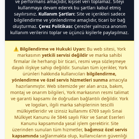
ve performans amaçlıdır, kişisel veri toplamaz. Siteyi
kullanmaya devam ederek bu şartları kabul etmiş
sayılırsınız.
Kullanım Şartları:
Site ve içerikleri sadece
bilgilendirme ve yönlendirme amaçlıdır, ticari bir bağ
oluşturmaz.
Çerez Politikası:
Çerezler yalnızca anonim
kullanım verilerini toplar ve üçüncü kişilerle paylaşılmaz.
⚠️
Bilgilendirme ve Hukuki Uyarı:
Bu web sitesi, York
markasının
yetkili servisi değildir
ve marka sahibi
firmalar ile herhangi bir ticari, resmi veya sözleşmeye
dayalı ilişkiye sahip değildir. Sunulan tüm içerikler, York
ürünleri hakkında kullanıcıları
bilgilendirme,
yönlendirme ve özel servis hizmetleri sunma
amacıyla
hazırlanmıştır. Web sitemizde yer alan arıza, bakım,
montaj ve onarım bilgileri, York markasının resmi talimat
ve garanti kapsamı ile doğrudan bağlantılı değildir. York
ve logoları, ilgili marka sahiplerinin tescilli
mülkiyetleridir ve izinsiz kullanımı 6769 sayılı Sınai
Mülkiyet Kanunu ile 5846 sayılı Fikir ve Sanat Eserleri
Kanunu kapsamında yasal işlem gerektirir. Site
üzerinden sunulan tüm hizmetler,
bağımsız özel servis
kapsamında
sağlanmakta olup, kullanıcıların güvenliği