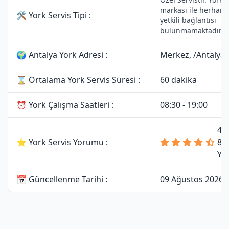
markası ile herhangi
🛠 York Servis Tipi :
yetkili bağlantısı
bulunmamaktadır.
🌍 Antalya York Adresi :
Merkez, /Antalya
⌛ Ortalama York Servis Süresi :
60 dakika
⏰ York Çalışma Saatleri :
08:30 - 19:00
4.
⭐ York Servis Yorumu :
81
Yo
📅 Güncellenme Tarihi :
09 Ağustos 2026