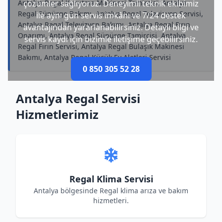
Antalya Regal Kurutma Makinesi Tamircisi, Antalya
çözümler sağlıyoruz. Deneyimli teknik ekibimiz
Regal Süpürge Bakımı, Antalya Regal Televizyon Servisi,
ile aynı gün servis imkânı ve 7/24 destek
Antalya Regal Televizyon Bakımı, Antalya Regal Fırın
avantajından yararlanabilirsiniz. Detaylı bilgi ve
Onarımı, Antalya Regal Süpürge Tamircisi, Antalya
servis kaydı için bizimle iletişime geçebilirsiniz.
Regal Fırın Servisi, Antalya Regal Bulaşık Makinesi
Bakımı, Antalya Regal Küçük Ev Aletleri Servisi
0 850 305 52 28
Antalya Regal Servisi
Hizmetlerimiz
Regal Klima Servisi
Antalya bölgesinde Regal klima arıza ve bakım
hizmetleri.