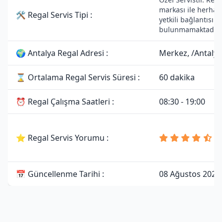
markası ile herhan
🛠 Regal Servis Tipi :
yetkili bağlantısı
bulunmamaktadır.
🌍 Antalya Regal Adresi :
Merkez, /Antalya
⌛ Ortalama Regal Servis Süresi :
60 dakika
⏰ Regal Çalışma Saatleri :
08:30 - 19:00
4
⭐ Regal Servis Yorumu :
8
Y
📅 Güncellenme Tarihi :
08 Ağustos 2026