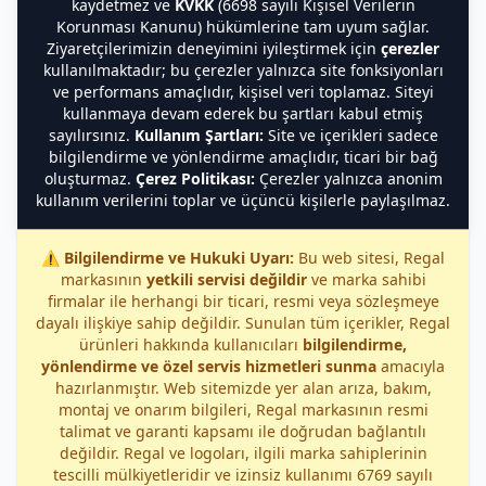
kaydetmez ve
KVKK
(6698 sayılı Kişisel Verilerin
Korunması Kanunu) hükümlerine tam uyum sağlar.
Ziyaretçilerimizin deneyimini iyileştirmek için
çerezler
kullanılmaktadır; bu çerezler yalnızca site fonksiyonları
ve performans amaçlıdır, kişisel veri toplamaz. Siteyi
kullanmaya devam ederek bu şartları kabul etmiş
sayılırsınız.
Kullanım Şartları:
Site ve içerikleri sadece
bilgilendirme ve yönlendirme amaçlıdır, ticari bir bağ
oluşturmaz.
Çerez Politikası:
Çerezler yalnızca anonim
kullanım verilerini toplar ve üçüncü kişilerle paylaşılmaz.
⚠️
Bilgilendirme ve Hukuki Uyarı:
Bu web sitesi, Regal
markasının
yetkili servisi değildir
ve marka sahibi
firmalar ile herhangi bir ticari, resmi veya sözleşmeye
dayalı ilişkiye sahip değildir. Sunulan tüm içerikler, Regal
ürünleri hakkında kullanıcıları
bilgilendirme,
yönlendirme ve özel servis hizmetleri sunma
amacıyla
hazırlanmıştır. Web sitemizde yer alan arıza, bakım,
montaj ve onarım bilgileri, Regal markasının resmi
talimat ve garanti kapsamı ile doğrudan bağlantılı
değildir. Regal ve logoları, ilgili marka sahiplerinin
tescilli mülkiyetleridir ve izinsiz kullanımı 6769 sayılı