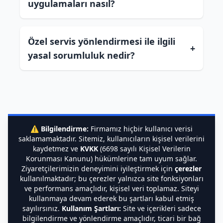
uygulamaları nasıl?
Özel servis yönlendirmesi ile ilgili
+
yasal sorumluluk nedir?
⚠️
Bilgilendirme:
Firmamız hiçbir kullanıcı verisi
saklamamaktadır. Sitemiz, kullanıcıların kişisel verilerini
kaydetmez ve
KVKK
(6698 sayılı Kişisel Verilerin
Korunması Kanunu) hükümlerine tam uyum sağlar.
Ziyaretçilerimizin deneyimini iyileştirmek için
çerezler
kullanılmaktadır; bu çerezler yalnızca site fonksiyonları
ve performans amaçlıdır, kişisel veri toplamaz. Siteyi
kullanmaya devam ederek bu şartları kabul etmiş
sayılırsınız.
Kullanım Şartları:
Site ve içerikleri sadece
bilgilendirme ve yönlendirme amaçlıdır, ticari bir bağ