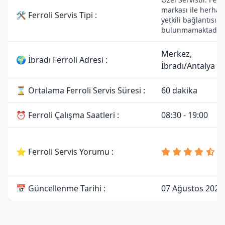
markası ile herhan
🛠 Ferroli Servis Tipi :
yetkili bağlantısı
bulunmamaktadır.
Merkez,
🌍 İbradı Ferroli Adresi :
İbradı/Antalya
⌛ Ortalama Ferroli Servis Süresi :
60 dakika
⏰ Ferroli Çalışma Saatleri :
08:30 - 19:00
4
⭐ Ferroli Servis Yorumu :
8
Y
📅 Güncellenme Tarihi :
07 Ağustos 2026