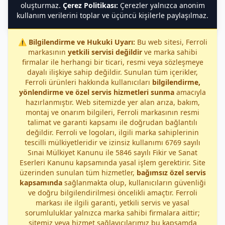
oluşturmaz.
Çerez Politikası:
Çerezler yalnızca anonim
kullanım verilerini toplar ve üçüncü kişilerle paylaşılmaz.
⚠️
Bilgilendirme ve Hukuki Uyarı:
Bu web sitesi, Ferroli
markasının
yetkili servisi değildir
ve marka sahibi
firmalar ile herhangi bir ticari, resmi veya sözleşmeye
dayalı ilişkiye sahip değildir. Sunulan tüm içerikler,
Ferroli ürünleri hakkında kullanıcıları
bilgilendirme,
yönlendirme ve özel servis hizmetleri sunma
amacıyla
hazırlanmıştır. Web sitemizde yer alan arıza, bakım,
montaj ve onarım bilgileri, Ferroli markasının resmi
talimat ve garanti kapsamı ile doğrudan bağlantılı
değildir. Ferroli ve logoları, ilgili marka sahiplerinin
tescilli mülkiyetleridir ve izinsiz kullanımı 6769 sayılı
Sınai Mülkiyet Kanunu ile 5846 sayılı Fikir ve Sanat
Eserleri Kanunu kapsamında yasal işlem gerektirir. Site
üzerinden sunulan tüm hizmetler,
bağımsız özel servis
kapsamında
sağlanmakta olup, kullanıcıların güvenliği
ve doğru bilgilendirilmesi öncelikli amaçtır. Ferroli
markası ile ilgili garanti, yetkili servis ve yasal
sorumluluklar yalnızca marka sahibi firmalara aittir;
sitemiz veya hizmet sağlayıcılarımız bu kapsamda