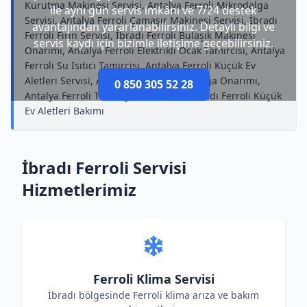
Kurutma Makinesi Servisi, Antalya Ferroli Mikrodalga
ile aynı gün servis imkânı ve 7/24 destek
Servisi, Antalya Ferroli Çamaşır Makinesi Servisi, İbradı
avantajından yararlanabilirsiniz. Detaylı bilgi ve
Ferroli Fırın Servisi, İbradı Ferroli Bulaşık Makinesi
servis kaydı için bizimle iletişime geçebilirsiniz.
Onarımı, Antalya Ferroli Elektrikli Ocak Tamircisi, Antalya
Ferroli Su Isıtıcı Tamircisi, Antalya Ferroli Küçük Ev
Aletleri Servisi, Antalya Ferroli Mikrodalga Onarımı,
0 850 305 52 28
Antalya Ferroli Televizyon Tamircisi, İbradı Ferroli Küçük
Ev Aletleri Bakımı
İbradı Ferroli Servisi
Hizmetlerimiz
Ferroli Klima Servisi
İbradı bölgesinde Ferroli klima arıza ve bakım