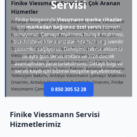
Servisi
Finike Viessmann Servisi En Çok Aranan
Hizmetler
Finike bölgesinde
Viessmann marka cihazlar
Antalya Viessmann Su Isıtıcı Onarımı, Finike Viessmann
için
markadan bağımsız özel servis
hizmeti
Süpürge Onarımı, Antalya Viessmann Kombi Onarımı,
sunuyoruz. Çamaşır makinesi, bulaşık makinesi,
Finike Viessmann Su Isıtıcı Bakımı, Finike Viessmann
buzdolabı ve klima arızalarında hızlı ve güvenilir
Fırın Bakımı, Finike Viessmann Bulaşık Makinesi
Tamircisi, Antalya Viessmann Buzdolabı Bakımı, Finike
çözümler sağlıyoruz. Deneyimli teknik ekibimiz
Viessmann Su Isıtıcı Tamircisi, Finike Viessmann
ile aynı gün servis imkânı ve 7/24 destek
Buzdolabı Servisi, Antalya Viessmann Su Isıtıcı Servisi,
avantajından yararlanabilirsiniz. Detaylı bilgi ve
Antalya Viessmann Su Isıtıcı Bakımı, Antalya Viessmann
servis kaydı için bizimle iletişime geçebilirsiniz.
Televizyon Bakımı, Antalya Viessmann Çamaşır Makinesi
Onarımı, Antalya Viessmann Buzdolabı Onarımı, Finike
Viessmann Çamaşır Makinesi Onarımı
0 850 305 52 28
Finike Viessmann Servisi
Hizmetlerimiz