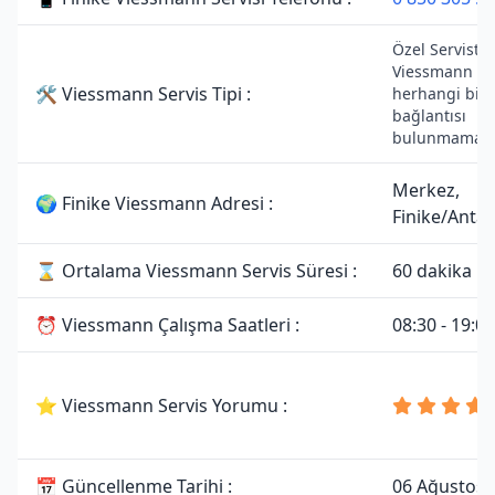
Özel Servistir.
Viessmann mar
🛠 Viessmann Servis Tipi :
herhangi bir y
bağlantısı
bulunmamakta
Merkez,
🌍 Finike Viessmann Adresi :
Finike/Antal
⌛ Ortalama Viessmann Servis Süresi :
60 dakika
⏰ Viessmann Çalışma Saatleri :
08:30 - 19:00
⭐ Viessmann Servis Yorumu :
📅 Güncellenme Tarihi :
06 Ağustos 