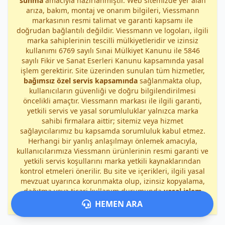
sunma
amacıyla hazırlanmıştır. Web sitemizde yer alan
arıza, bakım, montaj ve onarım bilgileri, Viessmann
markasının resmi talimat ve garanti kapsamı ile
doğrudan bağlantılı değildir. Viessmann ve logoları, ilgili
marka sahiplerinin tescilli mülkiyetleridir ve izinsiz
kullanımı 6769 sayılı Sınai Mülkiyet Kanunu ile 5846
sayılı Fikir ve Sanat Eserleri Kanunu kapsamında yasal
işlem gerektirir. Site üzerinden sunulan tüm hizmetler,
bağımsız özel servis kapsamında
sağlanmakta olup,
kullanıcıların güvenliği ve doğru bilgilendirilmesi
öncelikli amaçtır. Viessmann markası ile ilgili garanti,
yetkili servis ve yasal sorumluluklar yalnızca marka
sahibi firmalara aittir; sitemiz veya hizmet
sağlayıcılarımız bu kapsamda sorumluluk kabul etmez.
Herhangi bir yanlış anlaşılmayı önlemek amacıyla,
kullanıcılarımıza Viessmann ürünlerinin resmi garanti ve
yetkili servis koşullarını marka yetkili kaynaklarından
kontrol etmeleri önerilir. Bu site ve içerikleri, ilgili yasal
mevzuat uyarınca korunmakta olup, izinsiz kopyalama,
dağıtma veya ticari kullanım durumunda
yasal işlem
uygulanacaktır
.
HEMEN ARA