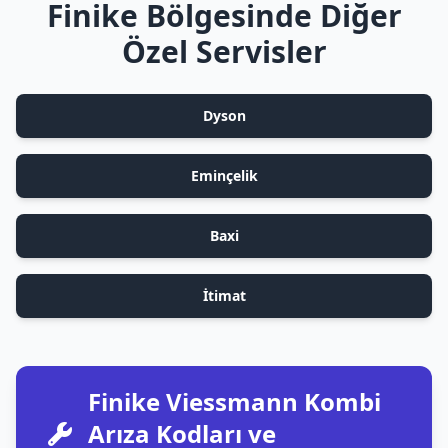
Finike Bölgesinde Diğer
Özel Servisler
Dyson
Eminçelik
Baxi
İtimat
Finike Viessmann Kombi
Arıza Kodları ve