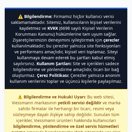
⚠️
Bilgilendirme:
Firmamız hiçbir kullanıcı verisi
saklamamaktadır. Sitemiz, kullanıcıların kişisel verilerini
kaydetmez ve
KVKK
(6698 sayılı Kişisel Verilerin
Korunması Kanunu) hükümlerine tam uyum sağlar.
Ziyaretçilerimizin deneyimini iyileştirmek için
çerezler
kullanılmaktadır; bu çerezler yalnızca site fonksiyonları
ve performans amaçlıdır, kişisel veri toplamaz. Siteyi
kullanmaya devam ederek bu şartları kabul etmiş
sayılırsınız.
Kullanım Şartları:
Site ve içerikleri sadece
bilgilendirme ve yönlendirme amaçlıdır, ticari bir bağ
oluşturmaz.
Çerez Politikası:
Çerezler yalnızca anonim
kullanım verilerini toplar ve üçüncü kişilerle paylaşılmaz.
⚠️
Bilgilendirme ve Hukuki Uyarı:
Bu web sitesi,
Viessmann markasının
yetkili servisi değildir
ve marka
sahibi firmalar ile herhangi bir ticari, resmi veya
sözleşmeye dayalı ilişkiye sahip değildir. Sunulan tüm
içerikler, Viessmann ürünleri hakkında kullanıcıları
bilgilendirme, yönlendirme ve özel servis hizmetleri