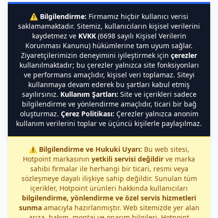
⚠️
Bilgilendirme:
Firmamız hiçbir kullanıcı verisi
saklamamaktadır. Sitemiz, kullanıcıların kişisel verilerini
kaydetmez ve
KVKK
(6698 sayılı Kişisel Verilerin
Korunması Kanunu) hükümlerine tam uyum sağlar.
Ziyaretçilerimizin deneyimini iyileştirmek için
çerezler
kullanılmaktadır; bu çerezler yalnızca site fonksiyonları
ve performans amaçlıdır, kişisel veri toplamaz. Siteyi
kullanmaya devam ederek bu şartları kabul etmiş
sayılırsınız.
Kullanım Şartları:
Site ve içerikleri sadece
bilgilendirme ve yönlendirme amaçlıdır, ticari bir bağ
oluşturmaz.
Çerez Politikası:
Çerezler yalnızca anonim
kullanım verilerini toplar ve üçüncü kişilerle paylaşılmaz.
⚠️
Bilgilendirme ve Hukuki Uyarı:
Bu web sitesi,
Hotpoint markasının
yetkili servisi değildir
ve marka
sahibi firmalar ile herhangi bir ticari, resmi veya
sözleşmeye dayalı ilişkiye sahip değildir. Sunulan tüm
içerikler, Hotpoint ürünleri hakkında kullanıcıları
bilgilendirme, yönlendirme ve özel servis hizmetleri
sunma
amacıyla hazırlanmıştır. Web sitemizde yer alan
arıza, bakım, montaj ve onarım bilgileri, Hotpoint