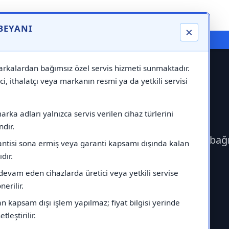
 BEYANI
×
⚠️ Markadan Bağımsız "Özel Servis" Hizmeti
rkalardan bağımsız özel servis hizmeti sunmaktadır.
ci, ithalatçı veya markanın resmi ya da yetkili servisi
Servisi
rka adları yalnızca servis verilen cihaz türlerini
dir.
erek Empero Servisi çağırabilirsiniz.Markadan bağ
antisi sona ermiş veya garanti kapsamı dışında kalan
ıdır.
devam eden cihazlarda üretici veya yetkili servise
erilir.
 kapsam dışı işlem yapılmaz; fiyat bilgisi yerinde
tleştirilir.