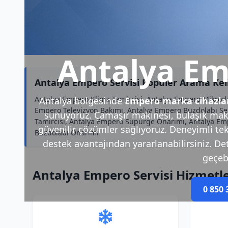
Antalya Em
Antalya Empero Servisi Popüler Arama Kel
Antalya Empero Klima Tamircisi, Antalya Empero Mikroda
Antalya bölgesinde
Empero marka cihazla
Empero Televizyon Bakımı, Antalya Empero Buzdolabı Serv
sunuyoruz. Çamaşır makinesi, bulaşık makin
Tamircisi, Antalya Empero Süpürge Onarımı, Antalya Em
güvenilir çözümler sağlıyoruz. Deneyimli tek
Buzdolabı Onarımı
destek avantajından yararlanabilirsiniz. Deta
geçebi
Antalya Empero Servisi Hizmetl
0 850 