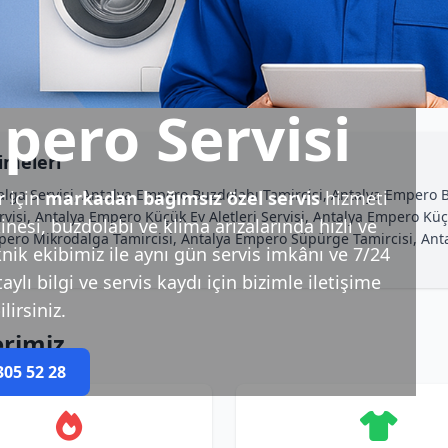
pero Servisi
imeleri
lga Servisi, Antalya Empero Buzdolabı Tamircisi, Antalya Empero B
r
için
markadan bağımsız özel servis
hizmeti
isi, Antalya Empero Küçük Ev Aletleri Servisi, Antalya Empero Küçü
esi, buzdolabı ve klima arızalarında hızlı ve
pero Mikrodalga Tamircisi, Antalya Empero Süpürge Tamircisi, An
nik ekibimiz ile aynı gün servis imkânı ve 7/24
ylı bilgi ve servis kaydı için bizimle iletişime
lirsiniz.
erimiz
305 52 28