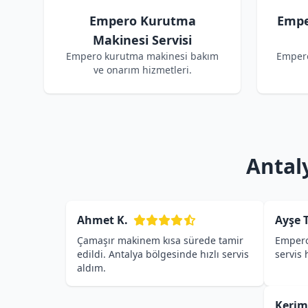
Empero Kurutma
Empe
Makinesi Servisi
Empero kurutma makinesi bakım
Empero
ve onarım hizmetleri.
Antal
Ahmet K.
Ayşe T
Çamaşır makinem kısa sürede tamir
Empero
edildi. Antalya bölgesinde hızlı servis
servis
aldım.
Kerim