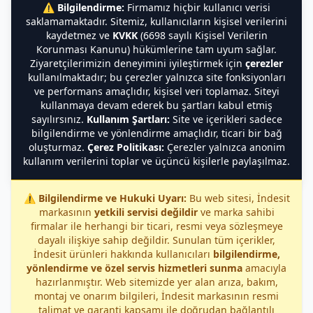
⚠️
Bilgilendirme:
Firmamız hiçbir kullanıcı verisi
saklamamaktadır. Sitemiz, kullanıcıların kişisel verilerini
kaydetmez ve
KVKK
(6698 sayılı Kişisel Verilerin
Korunması Kanunu) hükümlerine tam uyum sağlar.
Ziyaretçilerimizin deneyimini iyileştirmek için
çerezler
kullanılmaktadır; bu çerezler yalnızca site fonksiyonları
ve performans amaçlıdır, kişisel veri toplamaz. Siteyi
kullanmaya devam ederek bu şartları kabul etmiş
sayılırsınız.
Kullanım Şartları:
Site ve içerikleri sadece
bilgilendirme ve yönlendirme amaçlıdır, ticari bir bağ
oluşturmaz.
Çerez Politikası:
Çerezler yalnızca anonim
kullanım verilerini toplar ve üçüncü kişilerle paylaşılmaz.
⚠️
Bilgilendirme ve Hukuki Uyarı:
Bu web sitesi, İndesit
markasının
yetkili servisi değildir
ve marka sahibi
firmalar ile herhangi bir ticari, resmi veya sözleşmeye
dayalı ilişkiye sahip değildir. Sunulan tüm içerikler,
İndesit ürünleri hakkında kullanıcıları
bilgilendirme,
yönlendirme ve özel servis hizmetleri sunma
amacıyla
hazırlanmıştır. Web sitemizde yer alan arıza, bakım,
montaj ve onarım bilgileri, İndesit markasının resmi
talimat ve garanti kapsamı ile doğrudan bağlantılı