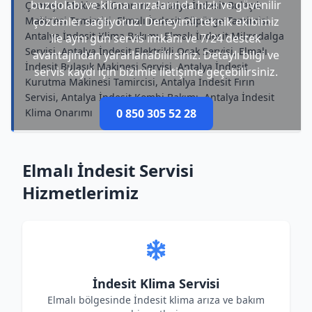
buzdolabı ve klima arızalarında hızlı ve güvenilir
Çamaşır Makinesi Onarımı, Antalya İndesit Bulaşık
Makinesi Tamircisi, Elmalı İndesit Süpürge Tamircisi,
çözümler sağlıyoruz. Deneyimli teknik ekibimiz
Antalya İndesit Klima Bakımı, Elmalı İndesit Mikrodalga
ile aynı gün servis imkânı ve 7/24 destek
Servisi, Antalya İndesit Elektrikli Ocak Servisi, Elmalı
avantajından yararlanabilirsiniz. Detaylı bilgi ve
İndesit Bulaşık Makinesi Servisi, Antalya İndesit
servis kaydı için bizimle iletişime geçebilirsiniz.
Kurutma Makinesi Tamircisi, Antalya İndesit Fırın
Servisi, Antalya İndesit Kombi Bakımı, Antalya İndesit
Klima Onarımı
0 850 305 52 28
Elmalı İndesit Servisi
Hizmetlerimiz
İndesit Klima Servisi
Elmalı bölgesinde İndesit klima arıza ve bakım