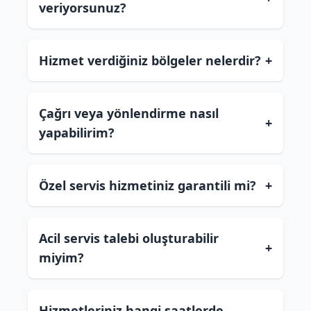
veriyorsunuz?
Hizmet verdiğiniz bölgeler nelerdir?
+
Çağrı veya yönlendirme nasıl
+
yapabilirim?
Özel servis hizmetiniz garantili mi?
+
Acil servis talebi oluşturabilir
+
miyim?
Hizmetleriniz hangi saatlerde