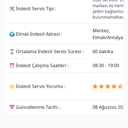
markası ile herhan
🛠 İndesit Servis Tipi :
yetkili bağlantısı
bulunmamaktadır.
Merkez,
🌍 Elmalı İndesit Adresi :
Elmalı/Antalya
⌛ Ortalama İndesit Servis Süresi :
60 dakika
⏰ İndesit Çalışma Saatleri :
08:30 - 19:00
4
⭐ İndesit Servis Yorumu :
8
Y
📅 Güncellenme Tarihi :
08 Ağustos 2026