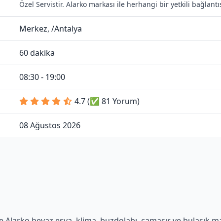
Özel Servistir. Alarko markası ile herhangi bir yetkili bağlan
Merkez, /Antalya
60 dakika
08:30 - 19:00
4.7 (✅ 81 Yorum)
08 Ağustos 2026
 Alarko beyaz eşya, klima, buzdolabı, çamaşır ve bulaşık maki