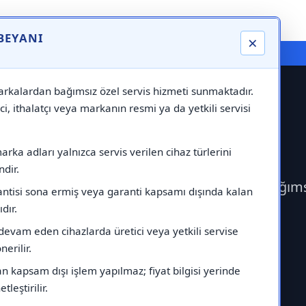
 BEYANI
×
⚠️ Markadan Bağımsız "Özel Servis" Hizmeti
rkalardan bağımsız özel servis hizmeti sunmaktadır.
ci, ithalatçı veya markanın resmi ya da yetkili servisi
ervisi
rka adları yalnızca servis verilen cihaz türlerini
dir.
rek Alarko Servisi çağırabilirsiniz.Markadan bağım
antisi sona ermiş veya garanti kapsamı dışında kalan
ıdır.
devam eden cihazlarda üretici veya yetkili servise
erilir.
 kapsam dışı işlem yapılmaz; fiyat bilgisi yerinde
tleştirilir.