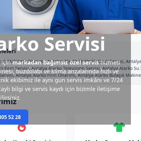
arko Servisi
meleri
şık Makinesi Onarımı, Antalya Alarko Elektrikli Ocak Servisi, Antaly
için
markadan bağımsız özel servis
hizmeti
o Fırın Servisi, Antalya Alarko Televizyon Servisi, Antalya Alarko Su 
esi, buzdolabı ve klima arızalarında hızlı ve
rvisi, Antalya Alarko Fırın Onarımı, Antalya Alarko Bulaşık Makine
nik ekibimiz ile aynı gün servis imkânı ve 7/24
ylı bilgi ve servis kaydı için bizimle iletişime
lirsiniz.
rimiz
305 52 28