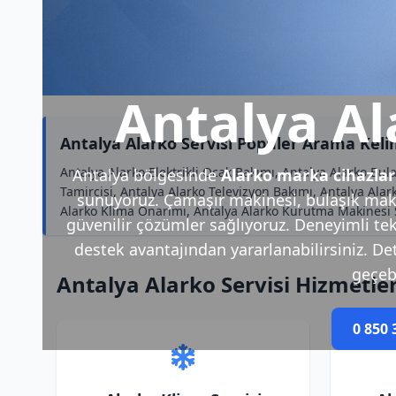
Antalya Al
Antalya Alarko Servisi Popüler Arama Keli
Antalya Alarko Elektrikli Ocak Bakımı, Antalya Alarko Bula
Antalya bölgesinde
Alarko marka cihazlar
Tamircisi, Antalya Alarko Televizyon Bakımı, Antalya Alark
sunuyoruz. Çamaşır makinesi, bulaşık makin
Alarko Klima Onarımı, Antalya Alarko Kurutma Makinesi Se
güvenilir çözümler sağlıyoruz. Deneyimli tek
destek avantajından yararlanabilirsiniz. Deta
geçebi
Antalya Alarko Servisi Hizmetle
0 850 