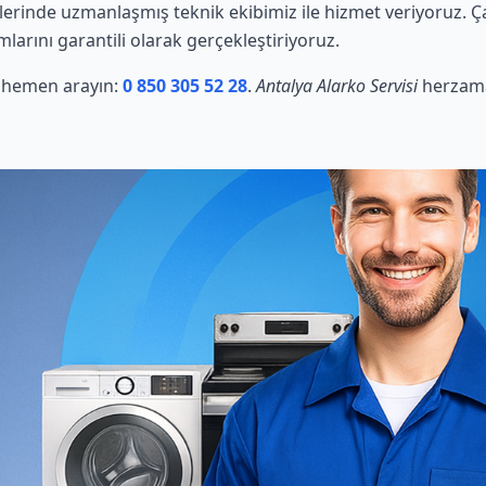
erinde uzmanlaşmış teknik ekibimiz ile hizmet veriyoruz. Ç
mlarını garantili olarak gerçekleştiriyoruz.
in hemen arayın:
0 850 305 52 28
.
Antalya Alarko Servisi
herzama