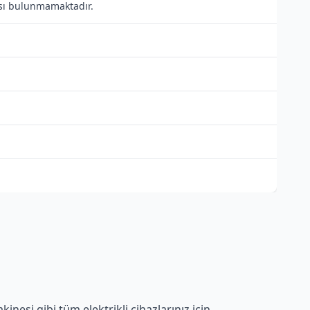
tısı bulunmamaktadır.
nesi gibi tüm elektrikli cihazlarınız için