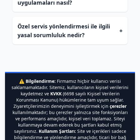
uygulamaları nasıl?
Özel servis yönlendirmesi ile ilgili
+
yasal sorumluluk nedir?
⚠️
Bilgilendirme:
Firmamız hiçbir kullanıcı verisi
saklamamaktadır. Sitemiz, kullanıcıların kişisel verilerini
kaydetmez ve
KVKK
(6698 sayılı Kişisel Verilerin
Korunması Kanunu) hükümlerine tam uyum sağlar.
Ziyaretçilerimizin deneyimini iyileştirmek için
çerezler
kullanılmaktadır; bu çerezler yalnızca site fonksiyonları
ve performans amaçlıdır, kişisel veri toplamaz. Siteyi
kullanmaya devam ederek bu şartları kabul etmiş
sayılırsınız.
Kullanım Şartları:
Site ve içerikleri sadece
bilgilendirme ve yönlendirme amaçlıdır, ticari bir bağ