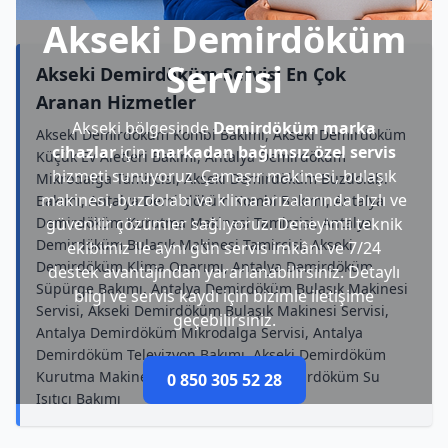
Akseki Demirdöküm
Servisi
Akseki Demirdöküm Servisi En Çok
Aranan Hizmetler
Akseki bölgesinde
Demirdöküm marka
Akseki Demirdöküm Kombi Bakımı, Akseki Demirdöküm
cihazlar
için
markadan bağımsız özel servis
Küçük Ev Aletleri Bakımı, Antalya Demirdöküm
hizmeti sunuyoruz. Çamaşır makinesi, bulaşık
Mikrodalga Tamircisi, Akseki Demirdöküm Buzdolabı
makinesi, buzdolabı ve klima arızalarında hızlı ve
Bakımı, Antalya Demirdöküm Kombi Bakımı, Antalya
Demirdöküm Kurutma Makinesi Tamircisi, Antalya
güvenilir çözümler sağlıyoruz. Deneyimli teknik
Demirdöküm Bulaşık Makinesi Tamircisi, Akseki
ekibimiz ile aynı gün servis imkânı ve 7/24
Demirdöküm Klima Onarımı, Antalya Demirdöküm
destek avantajından yararlanabilirsiniz. Detaylı
Süpürge Bakımı, Antalya Demirdöküm Bulaşık Makinesi
bilgi ve servis kaydı için bizimle iletişime
Servisi, Akseki Demirdöküm Bulaşık Makinesi Servisi,
geçebilirsiniz.
Antalya Demirdöküm Mikrodalga Servisi, Antalya
Demirdöküm Televizyon Bakımı, Akseki Demirdöküm
Kurutma Makinesi Onarımı, Akseki Demirdöküm Su
0 850 305 52 28
Isıtıcı Bakımı