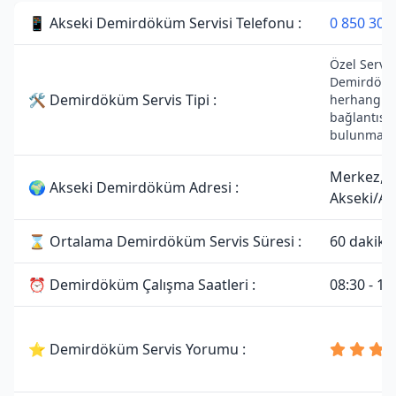
📱 Akseki Demirdöküm Servisi Telefonu :
0 850 305
Özel Servist
Demirdöküm
🛠 Demirdöküm Servis Tipi :
herhangi bi
bağlantısı
bulunmama
Merkez,
🌍 Akseki Demirdöküm Adresi :
Akseki/An
⌛ Ortalama Demirdöküm Servis Süresi :
60 dakika
⏰ Demirdöküm Çalışma Saatleri :
08:30 - 19
⭐ Demirdöküm Servis Yorumu :