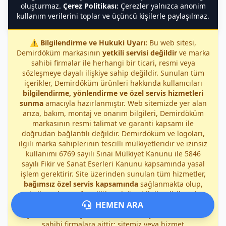
oluşturmaz.
Çerez Politikası:
Çerezler yalnızca anonim
kullanım verilerini toplar ve üçüncü kişilerle paylaşılmaz.
⚠️
Bilgilendirme ve Hukuki Uyarı:
Bu web sitesi,
Demirdöküm markasının
yetkili servisi değildir
ve marka
sahibi firmalar ile herhangi bir ticari, resmi veya
sözleşmeye dayalı ilişkiye sahip değildir. Sunulan tüm
içerikler, Demirdöküm ürünleri hakkında kullanıcıları
bilgilendirme, yönlendirme ve özel servis hizmetleri
sunma
amacıyla hazırlanmıştır. Web sitemizde yer alan
arıza, bakım, montaj ve onarım bilgileri, Demirdöküm
markasının resmi talimat ve garanti kapsamı ile
doğrudan bağlantılı değildir. Demirdöküm ve logoları,
ilgili marka sahiplerinin tescilli mülkiyetleridir ve izinsiz
kullanımı 6769 sayılı Sınai Mülkiyet Kanunu ile 5846
sayılı Fikir ve Sanat Eserleri Kanunu kapsamında yasal
işlem gerektirir. Site üzerinden sunulan tüm hizmetler,
bağımsız özel servis kapsamında
sağlanmakta olup,
kullanıcıların güvenliği ve doğru bilgilendirilmesi
öncelikli amaçtır. Demirdöküm markası ile ilgili garanti,
HEMEN ARA
yetkili servis ve yasal sorumluluklar yalnızca marka
sahibi firmalara aittir; sitemiz veya hizmet