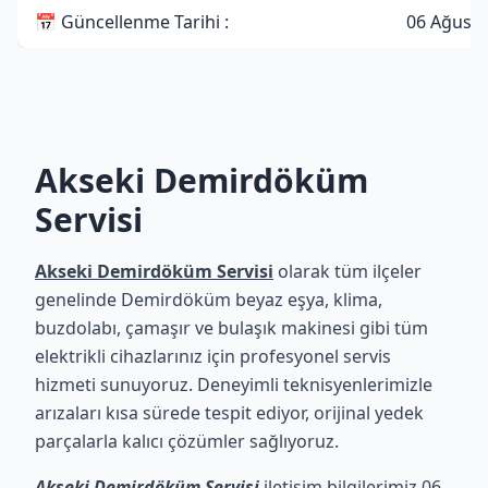
📅 Güncellenme Tarihi :
06 Ağusto
Akseki Demirdöküm
Servisi
Akseki Demirdöküm Servisi
olarak tüm ilçeler
genelinde Demirdöküm beyaz eşya, klima,
buzdolabı, çamaşır ve bulaşık makinesi gibi tüm
elektrikli cihazlarınız için profesyonel servis
hizmeti sunuyoruz. Deneyimli teknisyenlerimizle
arızaları kısa sürede tespit ediyor, orijinal yedek
parçalarla kalıcı çözümler sağlıyoruz.
Akseki Demirdöküm Servisi
iletişim bilgilerimiz 06