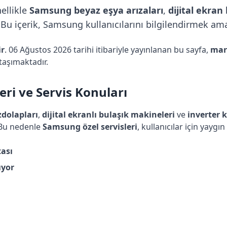
ellikle
Samsung beyaz eşya arızaları
,
dijital ekran
u içerik, Samsung kullanıcılarını bilgilendirmek amac
ir
. 06 Ağustos 2026 tarihi itibariyle yayınlanan bu sayfa,
mar
taşımaktadır.
ri ve Servis Konuları
zdolapları
,
dijital ekranlı bulaşık makineleri
ve
inverter 
 Bu nedenle
Samsung özel servisleri
, kullanıcılar için yaygın 
ası
ıyor