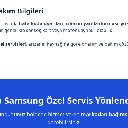
kım Bilgileri
 arasında
hata kodu uyarıları
,
cihazın yarıda durması
,
yük
ar genellikle sensör, kart veya motor kaynaklı olabilir.
l servisleri
, arızanın kaynağına göre onarım ve bakım çözüml
 Samsung Özel Servis Yönlen
lunduğunuz bölgede hizmet veren
markadan bağımsız
geçebilirsiniz.