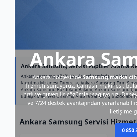
Ankara Sam
Ankara Samsung Servisi Popüler Arama Ke
Ankara Samsung Küçük Ev Aletleri Tamircisi, Ankara Sa
Ankara bölgesinde
Samsung marka cih
Kurutma Makinesi Tamircisi, Ankara Samsung Fırın Servi
hizmeti sunuyoruz. Çamaşır makinesi, bulaş
Ankara Samsung Buzdolabı Bakımı, Ankara Samsung Çam
hızlı ve güvenilir çözümler sağlıyoruz. Deney
Bulaşık Makinesi Onarımı, Ankara Samsung Buzdolabı Ta
ve 7/24 destek avantajından yararlanabilirsi
iletişime g
Ankara Samsung Servisi Hizmet
0 850 