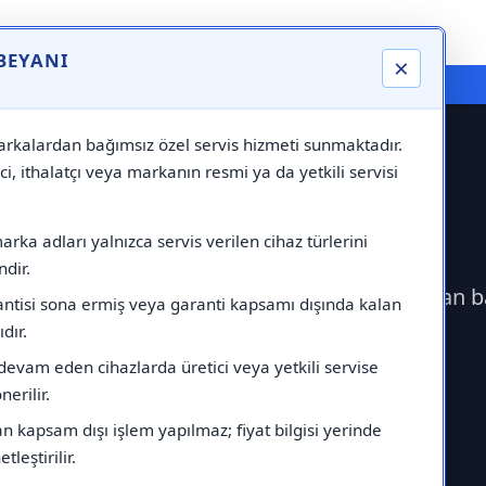
 BEYANI
×
⚠️ Markadan Bağımsız "Özel Servis" Hizmeti
rkalardan bağımsız özel servis hizmeti sunmaktadır.
ci, ithalatçı veya markanın resmi ya da yetkili servisi
 Servisi
rka adları yalnızca servis verilen cihaz türlerini
dir.
çerek Samsung Servisi çağırabilirsiniz.Markadan b
antisi sona ermiş veya garanti kapsamı dışında kalan
ıdır.
devam eden cihazlarda üretici veya yetkili servise
erilir.
 kapsam dışı işlem yapılmaz; fiyat bilgisi yerinde
tleştirilir.