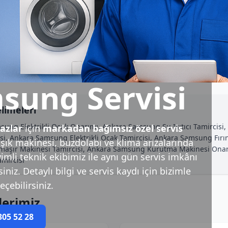
sung Servisi
limeleri
msung Elektrikli Ocak Onarımı, Ankara Samsung Su Isıtıcı Tamirc
azlar
için
markadan bağımsız özel servis
si, Ankara Samsung Elektrikli Ocak Tamircisi, Ankara Samsung Fırı
ık makinesi, buzdolabı ve klima arızalarında
aşır Makinesi Tamircisi, Ankara Samsung Kurutma Makinesi Ona
imli teknik ekibimiz ile aynı gün servis imkânı
mircisi
niz. Detaylı bilgi ve servis kaydı için bizimle
eçebilirsiniz.
lerimiz
305 52 28