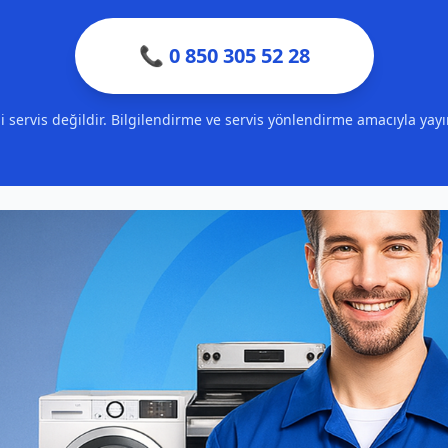
📞 0 850 305 52 28
ili servis değildir. Bilgilendirme ve servis yönlendirme amacıyla yay