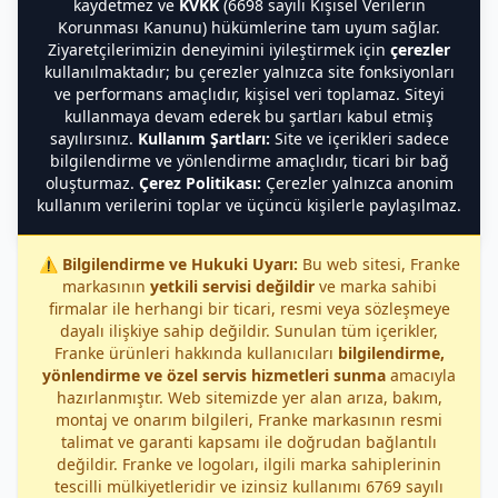
kaydetmez ve
KVKK
(6698 sayılı Kişisel Verilerin
Korunması Kanunu) hükümlerine tam uyum sağlar.
Ziyaretçilerimizin deneyimini iyileştirmek için
çerezler
kullanılmaktadır; bu çerezler yalnızca site fonksiyonları
ve performans amaçlıdır, kişisel veri toplamaz. Siteyi
kullanmaya devam ederek bu şartları kabul etmiş
sayılırsınız.
Kullanım Şartları:
Site ve içerikleri sadece
bilgilendirme ve yönlendirme amaçlıdır, ticari bir bağ
oluşturmaz.
Çerez Politikası:
Çerezler yalnızca anonim
kullanım verilerini toplar ve üçüncü kişilerle paylaşılmaz.
⚠️
Bilgilendirme ve Hukuki Uyarı:
Bu web sitesi, Franke
markasının
yetkili servisi değildir
ve marka sahibi
firmalar ile herhangi bir ticari, resmi veya sözleşmeye
dayalı ilişkiye sahip değildir. Sunulan tüm içerikler,
Franke ürünleri hakkında kullanıcıları
bilgilendirme,
yönlendirme ve özel servis hizmetleri sunma
amacıyla
hazırlanmıştır. Web sitemizde yer alan arıza, bakım,
montaj ve onarım bilgileri, Franke markasının resmi
talimat ve garanti kapsamı ile doğrudan bağlantılı
değildir. Franke ve logoları, ilgili marka sahiplerinin
tescilli mülkiyetleridir ve izinsiz kullanımı 6769 sayılı