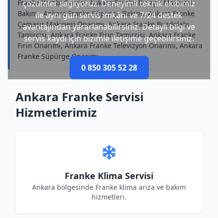
Franke Kombi Servisi, Ankara Franke Bulaşık Makinesi
çözümler sağlıyoruz. Deneyimli teknik ekibimiz
Bakımı, Ankara Franke Süpürge Bakımı, Ankara Franke
ile aynı gün servis imkânı ve 7/24 destek
Çamaşır Makinesi Onarımı, Ankara Franke Buzdolabı
avantajından yararlanabilirsiniz. Detaylı bilgi ve
Tamircisi, Ankara Franke Fırın Tamircisi, Ankara Franke
servis kaydı için bizimle iletişime geçebilirsiniz.
Fırın Onarımı, Ankara Franke Televizyon Onarımı, Ankara
Franke Süpürge Onarımı
0 850 305 52 28
Ankara Franke Servisi
Hizmetlerimiz
Franke Klima Servisi
Ankara bölgesinde Franke klima arıza ve bakım
hizmetleri.