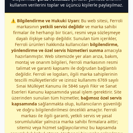
kullanım verilerini toplar ve üçüncü kişilerle paylaşılmaz.
⚠️
Bilgilendirme ve Hukuki Uyarı:
Bu web sitesi, Ferroli
markasının
yetkili servisi değildir
ve marka sahibi
firmalar ile herhangi bir ticari, resmi veya sözleşmeye
dayalı ilişkiye sahip değildir. Sunulan tüm içerikler,
Ferroli ürünleri hakkında kullanıcıları
bilgilendirme,
yönlendirme ve özel servis hizmetleri sunma
amacıyla
hazırlanmıştır. Web sitemizde yer alan arıza, bakım,
montaj ve onarım bilgileri, Ferroli markasının resmi
talimat ve garanti kapsamı ile doğrudan bağlantılı
değildir. Ferroli ve logoları, ilgili marka sahiplerinin
tescilli mülkiyetleridir ve izinsiz kullanımı 6769 sayılı
Sınai Mülkiyet Kanunu ile 5846 sayılı Fikir ve Sanat
Eserleri Kanunu kapsamında yasal işlem gerektirir. Site
üzerinden sunulan tüm hizmetler,
bağımsız özel servis
kapsamında
sağlanmakta olup, kullanıcıların güvenliği
ve doğru bilgilendirilmesi öncelikli amaçtır. Ferroli
markası ile ilgili garanti, yetkili servis ve yasal
sorumluluklar yalnızca marka sahibi firmalara aittir;
sitemiz veya hizmet sağlayıcılarımız bu kapsamda