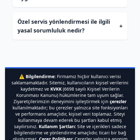
Özel servis yönlendirmesi ile ilgili
+
yasal sorumluluk nedir?
⚠️
Bilgilendirme:
Firmamız hiçbir kullanıcı verisi
saklamamaktadır. Sitemiz, kullanıcıların kişisel verilerini
kaydetmez ve
KVKK
(6698 sayılı Kişisel Verilerin
Korunması Kanunu) hükümlerine tam uyum sağlar.
Ziyaretçilerimizin deneyimini iyileştirmek için
çerezler
kullanılmaktadır; bu çerezler yalnızca site fonksiyonları
ve performans amaçlıdır, kişisel veri toplamaz. Siteyi
kullanmaya devam ederek bu şartları kabul etmiş
sayılırsınız.
Kullanım Şartları:
Site ve içerikleri sadece
bilgilendirme ve yönlendirme amaçlıdır, ticari bir bağ
oluşturmaz.
Çerez Politikası:
Çerezler yalnızca anonim