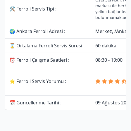
markası ile herhan
🛠 Ferroli Servis Tipi :
yetkili bağlantısı
bulunmamaktadır
🌍 Ankara Ferroli Adresi :
Merkez, /Ankar
⌛ Ortalama Ferroli Servis Süresi :
60 dakika
⏰ Ferroli Çalışma Saatleri :
08:30 - 19:00
4
⭐ Ferroli Servis Yorumu :
8
Y
📅 Güncellenme Tarihi :
09 Ağustos 202