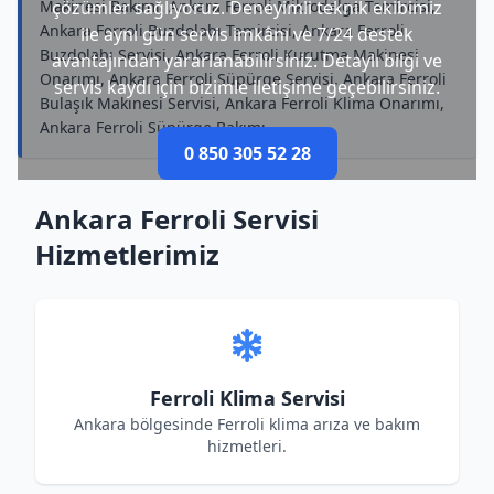
Makinesi Bakımı, Ankara Ferroli Mikrodalga Tamircisi,
çözümler sağlıyoruz. Deneyimli teknik ekibimiz
Ankara Ferroli Buzdolabı Tamircisi, Ankara Ferroli
ile aynı gün servis imkânı ve 7/24 destek
Buzdolabı Servisi, Ankara Ferroli Kurutma Makinesi
avantajından yararlanabilirsiniz. Detaylı bilgi ve
Onarımı, Ankara Ferroli Süpürge Servisi, Ankara Ferroli
servis kaydı için bizimle iletişime geçebilirsiniz.
Bulaşık Makinesi Servisi, Ankara Ferroli Klima Onarımı,
Ankara Ferroli Süpürge Bakımı
0 850 305 52 28
Ankara Ferroli Servisi
Hizmetlerimiz
Ferroli Klima Servisi
Ankara bölgesinde Ferroli klima arıza ve bakım
hizmetleri.