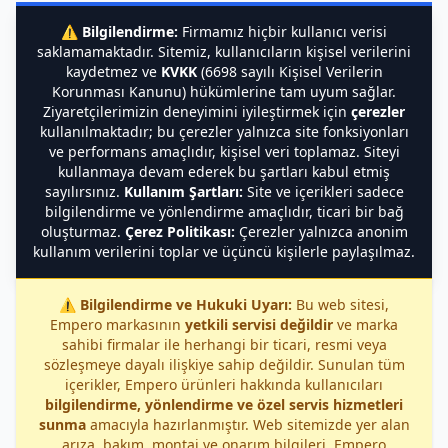
⚠️
Bilgilendirme:
Firmamız hiçbir kullanıcı verisi
saklamamaktadır. Sitemiz, kullanıcıların kişisel verilerini
kaydetmez ve
KVKK
(6698 sayılı Kişisel Verilerin
Korunması Kanunu) hükümlerine tam uyum sağlar.
Ziyaretçilerimizin deneyimini iyileştirmek için
çerezler
kullanılmaktadır; bu çerezler yalnızca site fonksiyonları
ve performans amaçlıdır, kişisel veri toplamaz. Siteyi
kullanmaya devam ederek bu şartları kabul etmiş
sayılırsınız.
Kullanım Şartları:
Site ve içerikleri sadece
bilgilendirme ve yönlendirme amaçlıdır, ticari bir bağ
oluşturmaz.
Çerez Politikası:
Çerezler yalnızca anonim
kullanım verilerini toplar ve üçüncü kişilerle paylaşılmaz.
⚠️
Bilgilendirme ve Hukuki Uyarı:
Bu web sitesi,
Empero markasının
yetkili servisi değildir
ve marka
sahibi firmalar ile herhangi bir ticari, resmi veya
sözleşmeye dayalı ilişkiye sahip değildir. Sunulan tüm
içerikler, Empero ürünleri hakkında kullanıcıları
bilgilendirme, yönlendirme ve özel servis hizmetleri
sunma
amacıyla hazırlanmıştır. Web sitemizde yer alan
arıza, bakım, montaj ve onarım bilgileri, Empero