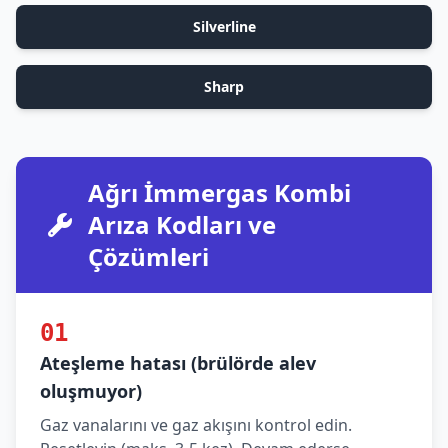
Silverline
Sharp
Ağrı İmmergas Kombi
Arıza Kodları ve
Çözümleri
01
Ateşleme hatası (brülörde alev
oluşmuyor)
Gaz vanalarını ve gaz akışını kontrol edin.