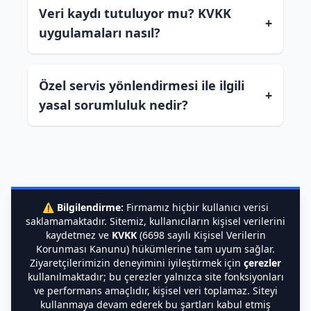
Veri kaydı tutuluyor mu? KVKK
+
uygulamaları nasıl?
Özel servis yönlendirmesi ile ilgili
+
yasal sorumluluk nedir?
⚠️
Bilgilendirme:
Firmamız hiçbir kullanıcı verisi
saklamamaktadır. Sitemiz, kullanıcıların kişisel verilerini
kaydetmez ve
KVKK
(6698 sayılı Kişisel Verilerin
Korunması Kanunu) hükümlerine tam uyum sağlar.
Ziyaretçilerimizin deneyimini iyileştirmek için
çerezler
kullanılmaktadır; bu çerezler yalnızca site fonksiyonları
ve performans amaçlıdır, kişisel veri toplamaz. Siteyi
kullanmaya devam ederek bu şartları kabul etmiş