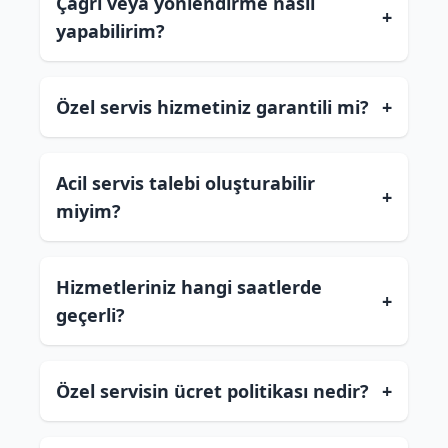
Çağrı veya yönlendirme nasıl
+
yapabilirim?
Özel servis hizmetiniz garantili mi?
+
Acil servis talebi oluşturabilir
+
miyim?
Hizmetleriniz hangi saatlerde
+
geçerli?
Özel servisin ücret politikası nedir?
+