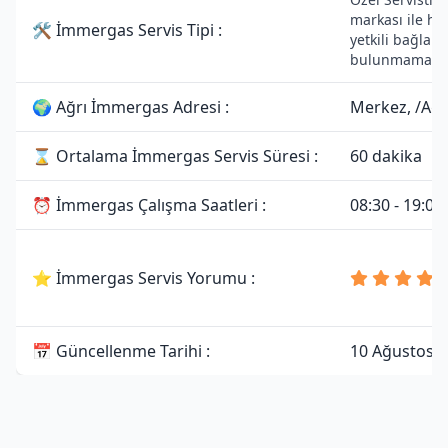
markası ile he
🛠 İmmergas Servis Tipi :
yetkili bağlantı
bulunmamakta
🌍 Ağrı İmmergas Adresi :
Merkez, /Ağr
⌛ Ortalama İmmergas Servis Süresi :
60 dakika
⏰ İmmergas Çalışma Saatleri :
08:30 - 19:00
⭐ İmmergas Servis Yorumu :
📅 Güncellenme Tarihi :
10 Ağustos 