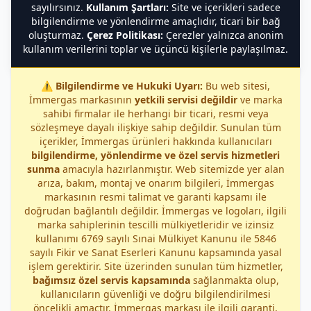
sayılırsınız.
Kullanım Şartları:
Site ve içerikleri sadece
bilgilendirme ve yönlendirme amaçlıdır, ticari bir bağ
oluşturmaz.
Çerez Politikası:
Çerezler yalnızca anonim
kullanım verilerini toplar ve üçüncü kişilerle paylaşılmaz.
⚠️
Bilgilendirme ve Hukuki Uyarı:
Bu web sitesi,
İmmergas markasının
yetkili servisi değildir
ve marka
sahibi firmalar ile herhangi bir ticari, resmi veya
sözleşmeye dayalı ilişkiye sahip değildir. Sunulan tüm
içerikler, İmmergas ürünleri hakkında kullanıcıları
bilgilendirme, yönlendirme ve özel servis hizmetleri
sunma
amacıyla hazırlanmıştır. Web sitemizde yer alan
arıza, bakım, montaj ve onarım bilgileri, İmmergas
markasının resmi talimat ve garanti kapsamı ile
doğrudan bağlantılı değildir. İmmergas ve logoları, ilgili
marka sahiplerinin tescilli mülkiyetleridir ve izinsiz
kullanımı 6769 sayılı Sınai Mülkiyet Kanunu ile 5846
sayılı Fikir ve Sanat Eserleri Kanunu kapsamında yasal
işlem gerektirir. Site üzerinden sunulan tüm hizmetler,
bağımsız özel servis kapsamında
sağlanmakta olup,
kullanıcıların güvenliği ve doğru bilgilendirilmesi
öncelikli amaçtır. İmmergas markası ile ilgili garanti,