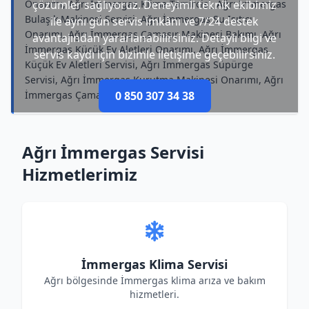
Onarımı, Ağrı İmmergas Klima Tamircisi, Ağrı İmmergas
çözümler sağlıyoruz. Deneyimli teknik ekibimiz
Bulaşık Makinesi Servisi, Ağrı İmmergas Su Isıtıcı
ile aynı gün servis imkânı ve 7/24 destek
Onarımı, Ağrı İmmergas Çamaşır Makinesi Bakımı, Ağrı
avantajından yararlanabilirsiniz. Detaylı bilgi ve
İmmergas Küçük Ev Aletleri Onarımı, Ağrı İmmergas
servis kaydı için bizimle iletişime geçebilirsiniz.
Küçük Ev Aletleri Servisi, Ağrı İmmergas Süpürge
Servisi, Ağrı İmmergas Kurutma Makinesi Onarımı, Ağrı
İmmergas Çamaşır Makinesi Onarımı
0 850 307 34 38
Ağrı İmmergas Servisi
Hizmetlerimiz
İmmergas Klima Servisi
Ağrı bölgesinde İmmergas klima arıza ve bakım
hizmetleri.