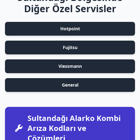
Diğer Özel Servisler
Hotpoint
Fujitsu
Viessmann
General
Sultandağı Alarko Kombi
Arıza Kodları ve
Çözümleri