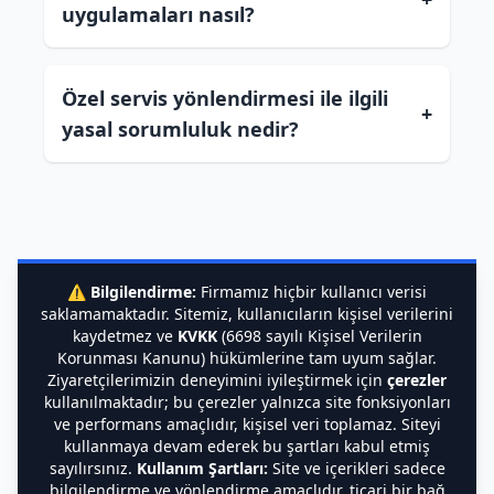
uygulamaları nasıl?
Özel servis yönlendirmesi ile ilgili
+
yasal sorumluluk nedir?
⚠️
Bilgilendirme:
Firmamız hiçbir kullanıcı verisi
saklamamaktadır. Sitemiz, kullanıcıların kişisel verilerini
kaydetmez ve
KVKK
(6698 sayılı Kişisel Verilerin
Korunması Kanunu) hükümlerine tam uyum sağlar.
Ziyaretçilerimizin deneyimini iyileştirmek için
çerezler
kullanılmaktadır; bu çerezler yalnızca site fonksiyonları
ve performans amaçlıdır, kişisel veri toplamaz. Siteyi
kullanmaya devam ederek bu şartları kabul etmiş
sayılırsınız.
Kullanım Şartları:
Site ve içerikleri sadece
bilgilendirme ve yönlendirme amaçlıdır, ticari bir bağ