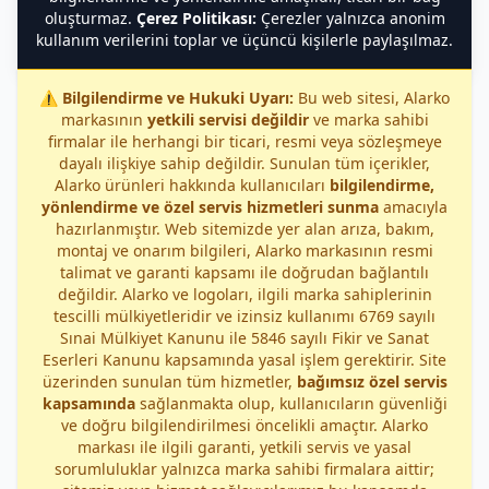
oluşturmaz.
Çerez Politikası:
Çerezler yalnızca anonim
kullanım verilerini toplar ve üçüncü kişilerle paylaşılmaz.
⚠️
Bilgilendirme ve Hukuki Uyarı:
Bu web sitesi, Alarko
markasının
yetkili servisi değildir
ve marka sahibi
firmalar ile herhangi bir ticari, resmi veya sözleşmeye
dayalı ilişkiye sahip değildir. Sunulan tüm içerikler,
Alarko ürünleri hakkında kullanıcıları
bilgilendirme,
yönlendirme ve özel servis hizmetleri sunma
amacıyla
hazırlanmıştır. Web sitemizde yer alan arıza, bakım,
montaj ve onarım bilgileri, Alarko markasının resmi
talimat ve garanti kapsamı ile doğrudan bağlantılı
değildir. Alarko ve logoları, ilgili marka sahiplerinin
tescilli mülkiyetleridir ve izinsiz kullanımı 6769 sayılı
Sınai Mülkiyet Kanunu ile 5846 sayılı Fikir ve Sanat
Eserleri Kanunu kapsamında yasal işlem gerektirir. Site
üzerinden sunulan tüm hizmetler,
bağımsız özel servis
kapsamında
sağlanmakta olup, kullanıcıların güvenliği
ve doğru bilgilendirilmesi öncelikli amaçtır. Alarko
markası ile ilgili garanti, yetkili servis ve yasal
sorumluluklar yalnızca marka sahibi firmalara aittir;