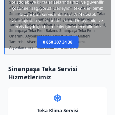
buzdolabı ve klima arızalarında hızlı ve güvenilir
Sinanpaşa Teka Kurutma Makinesi Servisi,
Afyonkarahisar Teka Bulaşık Makinesi Tamircisi,
çözümler sağlıyoruz. Deneyimli teknik ekibimiz
Sinanpaşa Teka Su Isıtıcı Tamircisi, Afyonkarahisar Teka
ile aynı gün servis imkânı ve 7/24 destek
Kombi Servisi, Sinanpaşa Teka Çamaşır Makinesi
avantajından yararlanabilirsiniz. Detaylı bilgi ve
Tamircisi, Afyonkarahisar Teka Çamaşır Makinesi Servisi,
servis kaydı için bizimle iletişime geçebilirsiniz.
Sinanpaşa Teka Fırın Bakımı, Sinanpaşa Teka Fırın
Onarımı, Afyonkarahisar Teka Küçük Ev Aletleri
Tamircisi, Afyonkarahisar Teka Klima Bakımı,
0 850 307 34 38
Afyonkarahisar Teka Elektrikli Ocak Bakımı
Sinanpaşa Teka Servisi
Hizmetlerimiz
Teka Klima Servisi