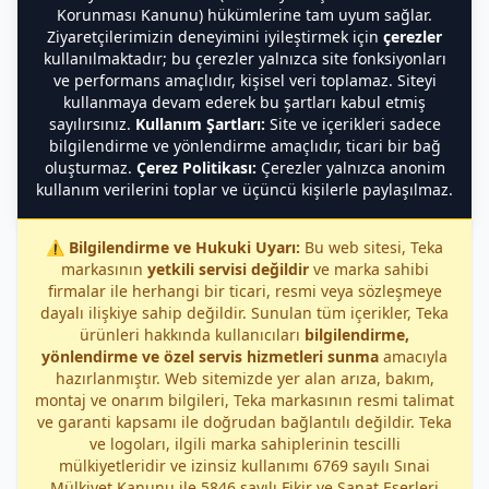
Korunması Kanunu) hükümlerine tam uyum sağlar.
Ziyaretçilerimizin deneyimini iyileştirmek için
çerezler
kullanılmaktadır; bu çerezler yalnızca site fonksiyonları
ve performans amaçlıdır, kişisel veri toplamaz. Siteyi
kullanmaya devam ederek bu şartları kabul etmiş
sayılırsınız.
Kullanım Şartları:
Site ve içerikleri sadece
bilgilendirme ve yönlendirme amaçlıdır, ticari bir bağ
oluşturmaz.
Çerez Politikası:
Çerezler yalnızca anonim
kullanım verilerini toplar ve üçüncü kişilerle paylaşılmaz.
⚠️
Bilgilendirme ve Hukuki Uyarı:
Bu web sitesi, Teka
markasının
yetkili servisi değildir
ve marka sahibi
firmalar ile herhangi bir ticari, resmi veya sözleşmeye
dayalı ilişkiye sahip değildir. Sunulan tüm içerikler, Teka
ürünleri hakkında kullanıcıları
bilgilendirme,
yönlendirme ve özel servis hizmetleri sunma
amacıyla
hazırlanmıştır. Web sitemizde yer alan arıza, bakım,
montaj ve onarım bilgileri, Teka markasının resmi talimat
ve garanti kapsamı ile doğrudan bağlantılı değildir. Teka
ve logoları, ilgili marka sahiplerinin tescilli
mülkiyetleridir ve izinsiz kullanımı 6769 sayılı Sınai
Mülkiyet Kanunu ile 5846 sayılı Fikir ve Sanat Eserleri