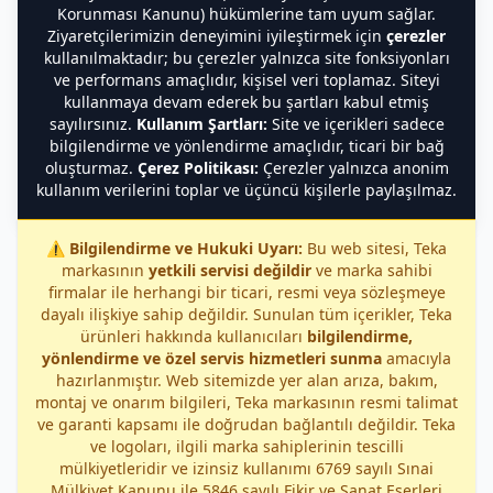
Korunması Kanunu) hükümlerine tam uyum sağlar.
Ziyaretçilerimizin deneyimini iyileştirmek için
çerezler
kullanılmaktadır; bu çerezler yalnızca site fonksiyonları
ve performans amaçlıdır, kişisel veri toplamaz. Siteyi
kullanmaya devam ederek bu şartları kabul etmiş
sayılırsınız.
Kullanım Şartları:
Site ve içerikleri sadece
bilgilendirme ve yönlendirme amaçlıdır, ticari bir bağ
oluşturmaz.
Çerez Politikası:
Çerezler yalnızca anonim
kullanım verilerini toplar ve üçüncü kişilerle paylaşılmaz.
⚠️
Bilgilendirme ve Hukuki Uyarı:
Bu web sitesi, Teka
markasının
yetkili servisi değildir
ve marka sahibi
firmalar ile herhangi bir ticari, resmi veya sözleşmeye
dayalı ilişkiye sahip değildir. Sunulan tüm içerikler, Teka
ürünleri hakkında kullanıcıları
bilgilendirme,
yönlendirme ve özel servis hizmetleri sunma
amacıyla
hazırlanmıştır. Web sitemizde yer alan arıza, bakım,
montaj ve onarım bilgileri, Teka markasının resmi talimat
ve garanti kapsamı ile doğrudan bağlantılı değildir. Teka
ve logoları, ilgili marka sahiplerinin tescilli
mülkiyetleridir ve izinsiz kullanımı 6769 sayılı Sınai
Mülkiyet Kanunu ile 5846 sayılı Fikir ve Sanat Eserleri