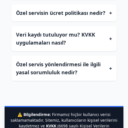
Özel servisin ücret politikası nedir?
+
Veri kaydı tutuluyor mu? KVKK
+
uygulamaları nasıl?
Özel servis yönlendirmesi ile ilgili
+
yasal sorumluluk nedir?
⚠️
Bilgilendirme:
Firmamız hiçbir kullanıcı verisi
saklamamaktadır. Sitemiz, kullanıcıların kişisel verilerini
kaydetmez ve
KVKK
(6698 sayılı Kişisel Verilerin