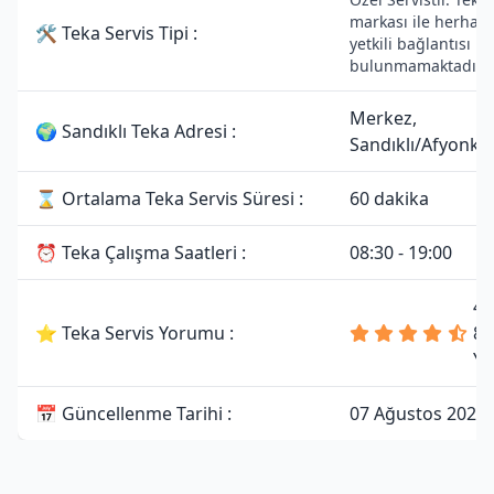
markası ile herhang
🛠 Teka Servis Tipi :
yetkili bağlantısı
bulunmamaktadır.
Merkez,
🌍 Sandıklı Teka Adresi :
Sandıklı/Afyonka
⌛ Ortalama Teka Servis Süresi :
60 dakika
⏰ Teka Çalışma Saatleri :
08:30 - 19:00
4.
⭐ Teka Servis Yorumu :
81
Yo
📅 Güncellenme Tarihi :
07 Ağustos 2026