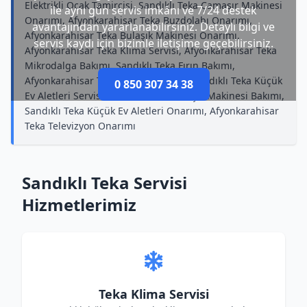
Elektrikli Ocak Tamircisi, Sandıklı Teka Çamaşır Makinesi
ile aynı gün servis imkânı ve 7/24 destek
Onarımı, Afyonkarahisar Teka Buzdolabı Onarımı,
avantajından yararlanabilirsiniz. Detaylı bilgi ve
Afyonkarahisar Teka Bulaşık Makinesi Onarımı,
servis kaydı için bizimle iletişime geçebilirsiniz.
Afyonkarahisar Teka Klima Servisi, Afyonkarahisar Teka
Mikrodalga Bakımı, Sandıklı Teka Fırın Bakımı,
Afyonkarahisar Teka Klima Onarımı, Sandıklı Teka Küçük
0 850 307 34 38
Ev Aletleri Servisi, Sandıklı Teka Bulaşık Makinesi Bakımı,
Sandıklı Teka Küçük Ev Aletleri Onarımı, Afyonkarahisar
Teka Televizyon Onarımı
Sandıklı Teka Servisi
Hizmetlerimiz
Teka Klima Servisi